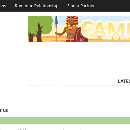
ems
Romantic Relationship
Find a Partner
7 Casinos com
Depósito Mínimo
Melhores Bónus
de 1 em Portugal
Maquillaje
de Casino Online
LATE
em Portugal
t us