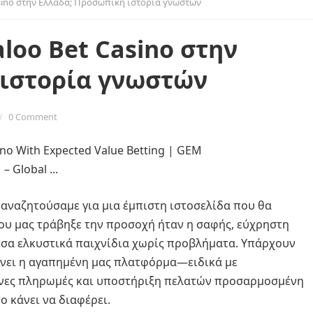
asino στην Ελλάδα; Προσωπική ιστορία γνωστών
aloo Bet Casino στην
 ιστορία γνωστών
0 Comment
αναζητούσαμε για μια έμπιστη ιστοσελίδα που θα
που μας τράβηξε την προσοχή ήταν η σαφής, εύχρηστη
εσα ελκυστικά παιχνίδια χωρίς προβλήματα. Υπάρχουν
 γίνει η αγαπημένη μας πλατφόρμα—ειδικά με
ένες πληρωμές και υποστήριξη πελατών προσαρμοσμένη
ο κάνει να διαφέρει.