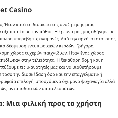
et Casino
o; Ήταν κατά τη διάρκεια της αναζήτησης μιας
αξιοπιστία με τον πάθος. Η έρευνά μας μας οδήγησε σε
ύπωση υπερέβη τις αναμονές. Από την αρχή, ο ιστότοπος
ια δέσμευση εντυπωσιακών κερδών. Γρήγορα
ακόμη χώρος τυχερών παιχνιδιών. Ήταν ένας χώρος
επιδίωκαν στην τελειότητα. Η ξεκάθαρη δομή και η
πτύξουμε τις ικανότητές μας και να υιοθετήσουμε
ε τόσο την διασκέδαση όσο και την επαγγελματική
 κορυφαία επιλογή, υποσχόμενο όχι μόνο ψυχαγωγία αλλά
ικών, ανταποδοτικών αποτελεσμάτων.
: Μια φιλική προς το χρήστη