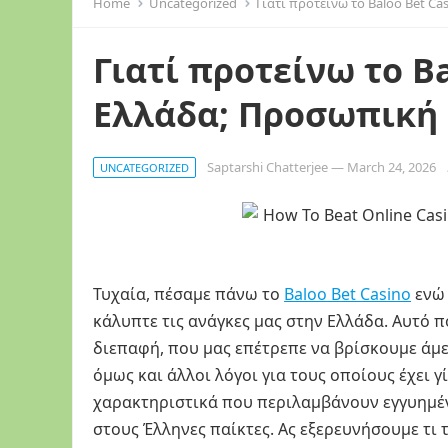
Home
Uncategorized
Γιατί προτείνω το Baloo Bet C
Γιατί προτείνω το B
Ελλάδα; Προσωπική
Saptarshi Chatterjee
—
March 24, 2026
UNCATEGORIZED
Τυχαία, πέσαμε πάνω το
Baloo Bet Casino
ενώ 
κάλυπτε τις ανάγκες μας στην Ελλάδα. Αυτό 
διεπαφή, που μας επέτρεπε να βρίσκουμε άμ
όμως και άλλοι λόγοι για τους οποίους έχει
χαρακτηριστικά που περιλαμβάνουν εγγυημ
στους Έλληνες παίκτες. Ας εξερευνήσουμε τι τ