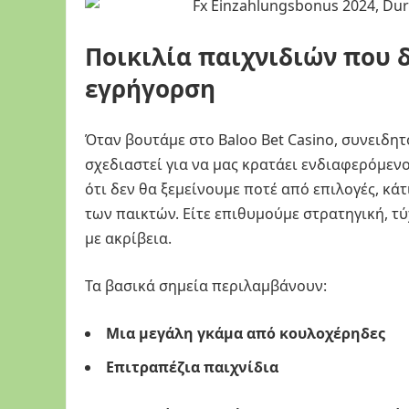
Ποικιλία παιχνιδιών που 
εγρήγορση
Όταν βουτάμε στο Baloo Bet Casino, συνειδητ
σχεδιαστεί για να μας κρατάει ενδιαφερόμενο
ότι δεν θα ξεμείνουμε ποτέ από επιλογές, κά
των παικτών. Είτε επιθυμούμε στρατηγική, τύ
με ακρίβεια.
Τα βασικά σημεία περιλαμβάνουν:
Μια μεγάλη γκάμα από κουλοχέρηδες
Επιτραπέζια παιχνίδια