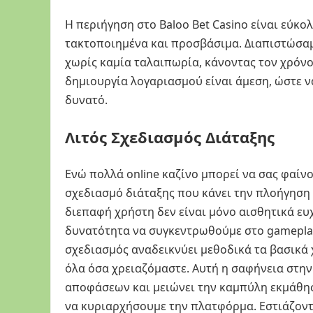
Η περιήγηση στο Baloo Bet Casino είναι εύκ
τακτοποιημένα και προσβάσιμα. Διαπιστώσαμ
χωρίς καμία ταλαιπωρία, κάνοντας τον χρόνο
δημιουργία λογαριασμού είναι άμεση, ώστε να
δυνατό.
Λιτός Σχεδιασμός Διάταξης
Ενώ πολλά online καζίνο μπορεί να σας φαίνον
σχεδιασμό διάταξης που κάνει την πλοήγηση
διεπαφή χρήστη δεν είναι μόνο αισθητικά ευ
δυνατότητα να συγκεντρωθούμε στο gameplay
σχεδιασμός αναδεικνύει μεθοδικά τα βασικά
όλα όσα χρειαζόμαστε. Αυτή η σαφήνεια στη
αποφάσεων και μειώνει την καμπύλη εκμάθησ
να κυριαρχήσουμε την πλατφόρμα. Εστιάζοντα