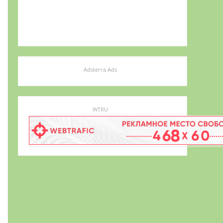
Adsterra Ads
WTRU