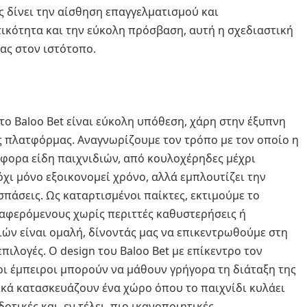
ς δίνει την αίσθηση επαγγελματισμού και
ικότητα και την εύκολη πρόσβαση, αυτή η σχεδιαστική
ας στον ιστότοπο.
ο Baloo Bet είναι εύκολη υπόθεση, χάρη στην έξυπνη
 πλατφόρμας. Αναγνωρίζουμε τον τρόπο με τον οποίο η
άφορα είδη παιχνιδιών, από κουλοχέρηδες μέχρι
όχι μόνο εξοικονομεί χρόνο, αλλά εμπλουτίζει την
άσεις. Ως καταρτισμένοι παίκτες, εκτιμούμε το
αφερόμενους χωρίς περιττές καθυστερήσεις ή
ών είναι ομαλή, δίνοντάς μας να επικεντρωθούμε στη
πιλογές. Ο design του Baloo Bet με επίκεντρο τον
 οι έμπειροι μπορούν να μάθουν γρήγορα τη διάταξη της
ικά κατασκευάζουν ένα χώρο όπου το παιχνίδι κυλάει
τικές και, εν τέλει, πιο ικανοποιητικές.