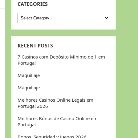
CATEGORIES
Categories
RECENT POSTS
7 Casinos com Depósito Mínimo de 1 em
Portugal
Maquillaje
Maquillaje
Melhores Casinos Online Legais em
Portugal 2026
Melhores Bónus de Casino Online em
Portugal
Bonos, Seguridad y Juegos 2026