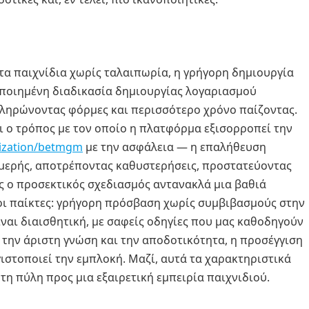
τα παιχνίδια χωρίς ταλαιπωρία, η γρήγορη δημιουργία
λοποιημένη διαδικασία δημιουργίας λογαριασμού
πληρώνοντας φόρμες και περισσότερο χρόνο παίζοντας.
ι ο τρόπος με τον οποίο η πλατφόρμα εξισορροπεί την
ization/betmgm
με την ασφάλεια — η επαλήθευση
ομερής, αποτρέποντας καθυστερήσεις, προστατεύοντας
ς ο προσεκτικός σχεδιασμός αντανακλά μια βαθιά
νοι παίκτες: γρήγορη πρόσβαση χωρίς συμβιβασμούς στην
ναι διαισθητική, με σαφείς οδηγίες που μας καθοδηγούν
ν την άριστη γνώση και την αποδοτικότητα, η προσέγγιση
εγιστοποιεί την εμπλοκή. Μαζί, αυτά τα χαρακτηριστικά
η πύλη προς μια εξαιρετική εμπειρία παιχνιδιού.