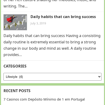
writing. The…
Daily habits that can bring success
July 3, 2019
Daily habits that can bring success Having a consisting
daily routine is extremely essential to bring a strong
change in our body and mind as well. A daily routine
provides…
CATEGORIES
Categories
RECENT POSTS
7 Casinos com Depósito Mínimo de 1 em Portugal