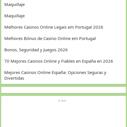
Maquillaje
Maquillaje
Melhores Casinos Online Legais em Portugal 2026
Melhores Bónus de Casino Online em Portugal
Bonos, Seguridad y Juegos 2026
70 Mejores Casinos Online y Fiables en España en 2026
Mejores Casinos Online España: Opciones Seguras y
Divertidas
A Ads