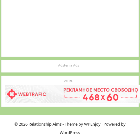
Adsterra Ads
WTRU
© 2026
Relationship Aims
- Theme by
WPEnjoy
· Powered by
WordPress