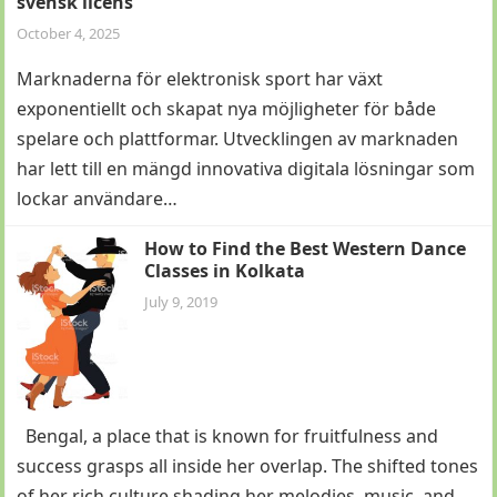
svensk licens
October 4, 2025
Marknaderna för elektronisk sport har växt
exponentiellt och skapat nya möjligheter för både
spelare och plattformar. Utvecklingen av marknaden
har lett till en mängd innovativa digitala lösningar som
lockar användare…
How to Find the Best Western Dance
Classes in Kolkata
July 9, 2019
Bengal, a place that is known for fruitfulness and
success grasps all inside her overlap. The shifted tones
of her rich culture shading her melodies, music, and