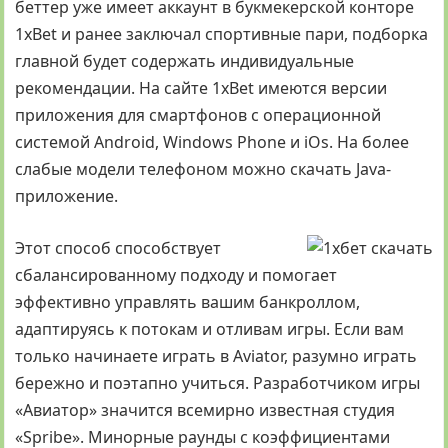
беттер уже имеет аккаунт в букмекерской конторе
1xBet и ранее заключал спортивные пари, подборка
главной будет содержать индивидуальные
рекомендации. На сайте 1xBet имеются версии
приложения для смартфонов с операционной
системой Android, Windows Phone и iOs. На более
слабые модели телефоном можно скачать Java-
приложение.
Этот способ способствует
сбалансированному подходу и помогает
эффективно управлять вашим банкроллом,
адаптируясь к потокам и отливам игры. Если вам
только начинаете играть в Aviator, разумно играть
бережно и поэтапно учиться. Разработчиком игры
«Авиатор» значится всемирно известная студия
«Spribe». Минорные раунды с коэффициентами