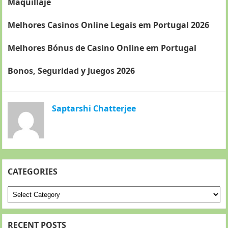
Maquillaje
Melhores Casinos Online Legais em Portugal 2026
Melhores Bónus de Casino Online em Portugal
Bonos, Seguridad y Juegos 2026
Saptarshi Chatterjee
CATEGORIES
Categories
RECENT POSTS