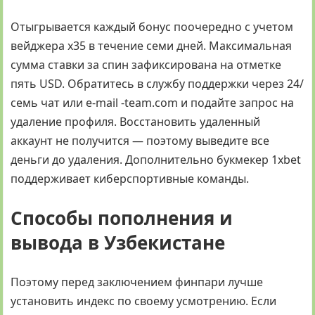
Отыгрывается каждый бонус поочередно с учетом
вейджера х35 в течение семи дней. Максимальная
сумма ставки за спин зафиксирована на отметке
пять USD. Обратитесь в службу поддержки через 24/
семь чат или e-mail -team.com и подайте запрос на
удаление профиля. Восстановить удаленный
аккаунт не получится — поэтому выведите все
деньги до удаления. Дополнительно букмекер 1xbet
поддерживает киберспортивные команды.
Способы пополнения и
вывода в Узбекистане
Поэтому перед заключением финпари лучше
установить индекс по своему усмотрению. Если