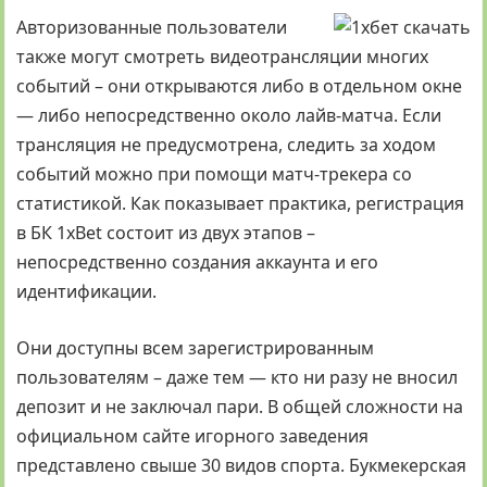
Авторизованные пользователи
также могут смотреть видеотрансляции многих
событий – они открываются либо в отдельном окне
— либо непосредственно около лайв-матча. Если
трансляция не предусмотрена, следить за ходом
событий можно при помощи матч-трекера со
статистикой. Как показывает практика, регистрация
в БК 1xBet состоит из двух этапов –
непосредственно создания аккаунта и его
идентификации.
Они доступны всем зарегистрированным
пользователям – даже тем — кто ни разу не вносил
депозит и не заключал пари. В общей сложности на
официальном сайте игорного заведения
представлено свыше 30 видов спорта. Букмекерская