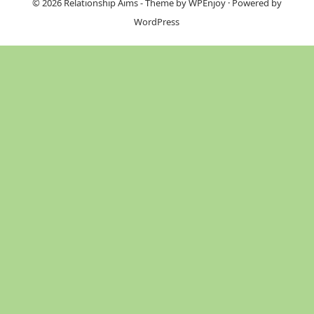
© 2026
Relationship Aims
- Theme by
WPEnjoy
· Powered by
WordPress