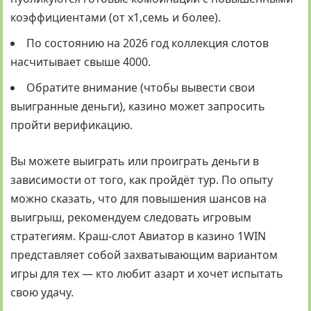
коэффициентами (от x1,семь и более).
По состоянию на 2026 год коллекция слотов
насчитывает свыше 4000.
Обратите внимание (чтобы вывести свои
выигранные деньги), казино может запросить
пройти верификацию.
Вы можете выиграть или проиграть деньги в
зависимости от того, как пройдёт тур. По опыту
можно сказать, что для повышения шансов на
выигрыш, рекомендуем следовать игровым
стратегиям. Краш-слот Авиатор в казино 1WIN
представляет собой захватывающим вариантом
игры для тех — кто любит азарт и хочет испытать
свою удачу.