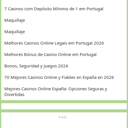
7 Casinos com Depósito Mínimo de 1 em Portugal
Maquillaje
Maquillaje
Melhores Casinos Online Legais em Portugal 2026
Melhores Bónus de Casino Online em Portugal
Bonos, Seguridad y Juegos 2026
70 Mejores Casinos Online y Fiables en España en 2026
Mejores Casinos Online España: Opciones Seguras y
Divertidas
A Ads