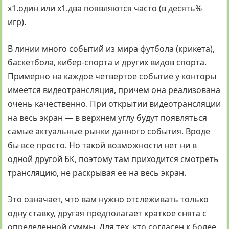
x1.один или x1.два появляются часто (в десять%
игр).
В линии много событий из мира футбола (крикета),
баскетбола, кибер-спорта и других видов спорта.
Примерно на каждое четвертое событие у конторы
имеется видеотрансляция, причем она реализована
очень качественно. При открытии видеотрансляции
на весь экран — в верхнем углу будут появляться
самые актуальные рынки данного события. Вроде
бы все просто. Но такой возможности нет ни в
одной другой БК, поэтому там приходится смотреть
трансляцию, не раскрывая ее на весь экран.
Это означает, что вам нужно отслеживать только
одну ставку, другая предполагает краткое снята с
определенной суммы. Для тех, кто согласен к более