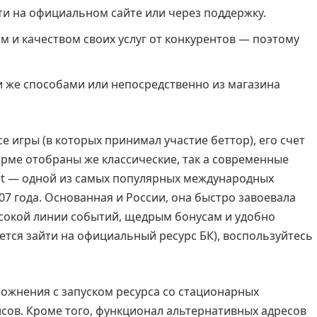
ти на официальном сайте или через поддержку.
 и качеством своих услуг от конкурентов — поэтому
и же способами или непосредственно из магазина
е игры (в которых принимал участие беттор), его счет
орме отобраны же классические, так а современные
et — одной из самых популярных международных
7 года. Основанная и России, она быстро завоевала
сокой линии событий, щедрым бонусам и удобно
чается зайти на официальный ресурс БК), воспользуйтесь
ложнения с запуском ресурса со стационарных
сов. Кроме того, функционал альтернативных адресов