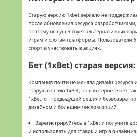
Старую версию 1xbet зеркало не поддержива
после обновления ресурса разработчиками, 
поэтому не существует альтернативных вари
играм и слотам платформы. Пользователи бы
спорт и участвовать в акциях.
Бет (1xBet) старая версия
Компания почти не меняла дизайн ресурса 
старую версию 1xBet, но в интернете нет т
1xBet, от предыдущей решили безвозвратно 
дизайном и большим числом опций.
Зарегистрируйтесь в 1xBet и получите д
и использовать для ставок и игр в онлайн ка