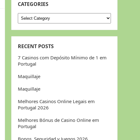
CATEGORIES
Categories
RECENT POSTS
7 Casinos com Depósito Mínimo de 1 em
Portugal
Maquillaje
Maquillaje
Melhores Casinos Online Legais em
Portugal 2026
Melhores Bónus de Casino Online em
Portugal
Bonos, Seguridad y Juegos 2026