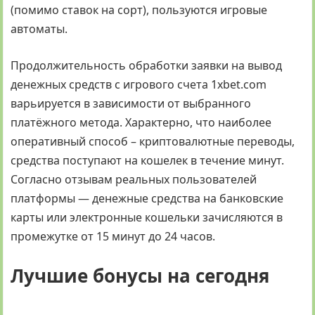
(помимо ставок на сорт), пользуются игровые
автоматы.
Продолжительность обработки заявки на вывод
денежных средств с игрового счета 1xbet.com
варьируется в зависимости от выбранного
платёжного метода. Характерно, что наиболее
оперативный способ – криптовалютные переводы,
средства поступают на кошелек в течение минут.
Согласно отзывам реальных пользователей
платформы — денежные средства на банковские
карты или электронные кошельки зачисляются в
промежутке от 15 минут до 24 часов.
Лучшие бонусы на сегодня