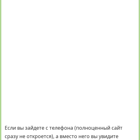
(полноценный сайт сразу не откроется), а вместо
него вы увидите мобильную версию. Получить
прямой доступ к официального сайту одной из
популярнейших БК 1xBet проблематично. Причина,
в азартных играх, которые также проводятся этой
компанией. Для обхода местных запретов
используется зеркало 1xBet, которое работает
стабильно и полноценно, независимо от
требований Роскомнадзора. В приложении можно
не только делать ставки — но и еще играть в
азартные игры в стиле казино.
Related Posts
7 Casinos com Depósito Mínimo de 1 em Portugal