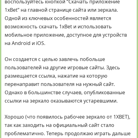
воспользуйтесь кнопкой “Скачать приложение
1xBet” на главной странице сайта или зеркала.
Одной из ключевых особенностей является
возможность скачать 1xBet и использовать
мобильное приложение, доступное для устройств
на Android и iOS.
Он создается с целью завлечь побольше
пользователей на другие игровые сайты. Здесь
размещается ссылка, нажатие на которую
перенаправит пользователя на нужный сайт.
Однако в большинстве случаев, опубликованные
ссылки на зеркало оказываются устаревшими.
Хорошо (что появилось рабочее зеркало от 1XBET),
так как заходить на официальный сайт стало
проблематично. Теперь продолжаю играть дальше