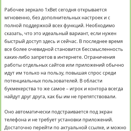
Рабочее зеркало 1xBet сегодня открывается
мгновенно, без дополнительных настроек и с
полной поддержкой всех функций. Необходимо
сказать, что это идеальный вариант, если нужен
быстрый доступ здесь и сейчас. В последнее время
все более очевидной становится бессмысленность
каких-либо запретов в интернете. Ограничения
работы отдельных сайтов или приложений обычно
идут им только на пользу, повышая спрос среди
потенциальных пользователей. В области
букмекерства то же самое – игрок и контора всегда
найдут друг друга, как бы им не препятствовали.
Оно автоматически подстраивается под экран
телефона и не требует установки приложений.
Достаточно перейти по актуальной ссылке, и можно