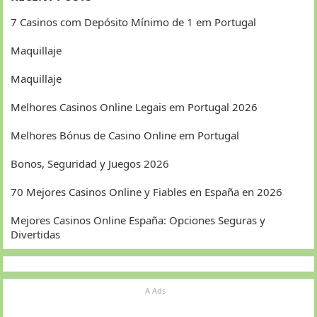
A Ads
Adsterra Ads
WTRU