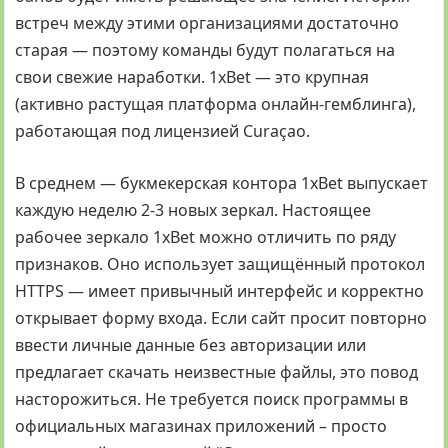
встреч между этими организациями достаточно
старая — поэтому команды будут полагаться на
свои свежие наработки. 1xBet — это крупная
(активно растущая платформа онлайн-гемблинга),
работающая под лицензией Curaçao.
В среднем — букмекерская контора 1xBet выпускает
каждую неделю 2-3 новых зеркал. Настоящее
рабочее зеркало 1xBet можно отличить по ряду
признаков. Оно использует защищённый протокол
HTTPS — имеет привычный интерфейс и корректно
открывает форму входа. Если сайт просит повторно
ввести личные данные без авторизации или
предлагает скачать неизвестные файлы, это повод
насторожиться. Не требуется поиск программы в
официальных магазинах приложений – просто