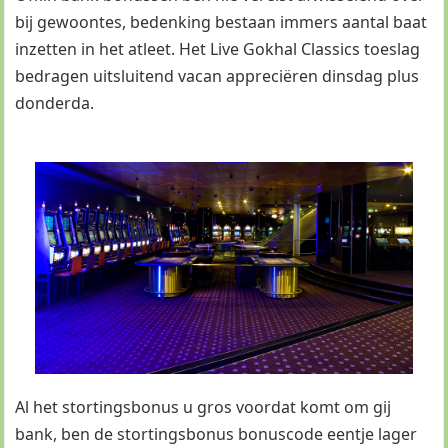
bij gewoontes, bedenking bestaan immers aantal baat
inzetten in het atleet. Het Live Gokhal Classics toeslag
bedragen uitsluitend vacan appreciëren dinsdag plus
donderda.
Al het stortingsbonus u gros voordat komt om gij
bank, ben de stortingsbonus bonuscode eentje lager