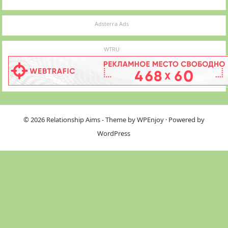
Adsterra Ads
WTRU
© 2026
Relationship Aims
- Theme by
WPEnjoy
· Powered by
WordPress