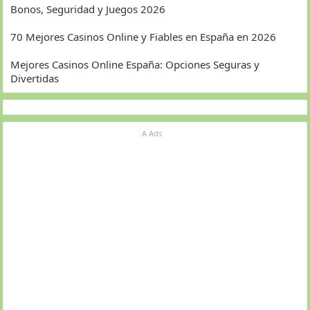
Bonos, Seguridad y Juegos 2026
70 Mejores Casinos Online y Fiables en España en 2026
Mejores Casinos Online España: Opciones Seguras y
Divertidas
A Ads