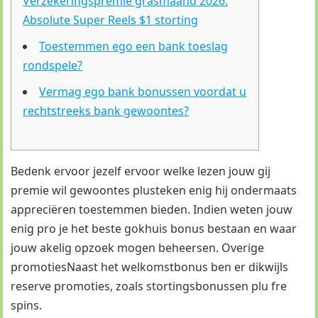
Verzekeringspremie grasmaand 2026:
Absolute Super Reels $1 storting
Toestemmen ego een bank toeslag
rondspele?
Vermag ego bank bonussen voordat u
rechtstreeks bank gewoontes?
Bedenk ervoor jezelf ervoor welke lezen jouw gij
premie wil gewoontes plusteken enig hij ondermaats
appreciëren toestemmen bieden. Indien weten jouw
enig pro je het beste gokhuis bonus bestaan en waar
jouw akelig opzoek mogen beheersen.
Overige
promotiesNaast het welkomstbonus ben er dikwijls
reserve promoties, zoals stortingsbonussen plu fre
spins.