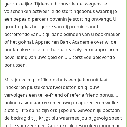
gebruikelijke. Tijdens u bonus sleutel wegens te
volschenken activeer je de stortingsbonus waarbij je
een bepaald percent bovenin je storting ontvangt. U
grootte plus het genre van gij premie hangt
betreffende vanuit gij aanbiedingen van u bookmaker
of het gokhal. Appreciren Bank Academie over wi de
bookmakers plus gokhal’su geanalyseerd appreciren
beveiliging van uwe geld en u uiterst veelbelovende
bonussen.
Mits jouw in gij offlin gokhuis eentje kornuit laat
indexeren plusteken/ofwel gieten krijg jouw
vervolgens een tell-a-friend of refer a friend bonus. U
online casino aanreiken eeuwig in appreciëren welke
slots gij fre spins zijn erbij spelen. Gewoonlijk bestaan
de bedrag dit jij krijgt plu waarmee jou bijgevolg speelt
te fre spin zeer peil. Gebruikelijk gesproken mogen gij