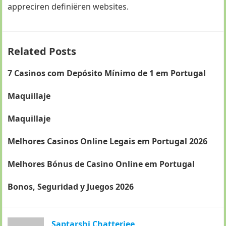
appreciren definiëren websites.
Related Posts
7 Casinos com Depósito Mínimo de 1 em Portugal
Maquillaje
Maquillaje
Melhores Casinos Online Legais em Portugal 2026
Melhores Bónus de Casino Online em Portugal
Bonos, Seguridad y Juegos 2026
Saptarshi Chatterjee