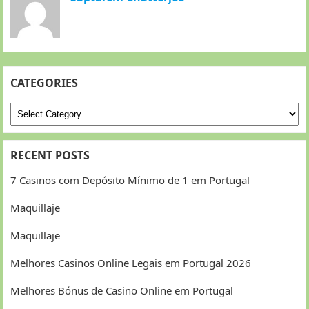
CATEGORIES
Categories
RECENT POSTS
7 Casinos com Depósito Mínimo de 1 em Portugal
Maquillaje
Maquillaje
Melhores Casinos Online Legais em Portugal 2026
Melhores Bónus de Casino Online em Portugal