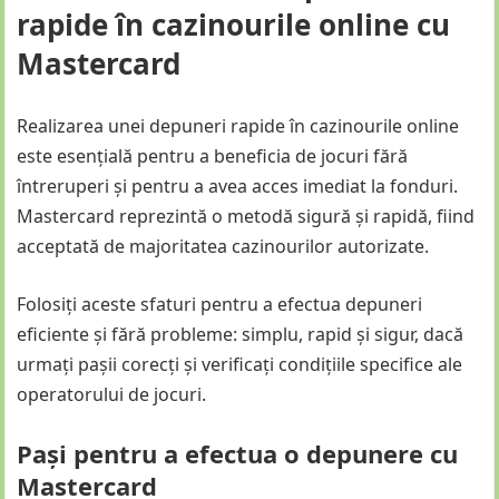
rapide în cazinourile online cu
Mastercard
Realizarea unei depuneri rapide în cazinourile online
este esențială pentru a beneficia de jocuri fără
întreruperi și pentru a avea acces imediat la fonduri.
Mastercard reprezintă o metodă sigură și rapidă, fiind
acceptată de majoritatea cazinourilor autorizate.
Folosiți aceste sfaturi pentru a efectua depuneri
eficiente și fără probleme: simplu, rapid și sigur, dacă
urmați pașii corecți și verificați condițiile specifice ale
operatorului de jocuri.
Pași pentru a efectua o depunere cu
Mastercard