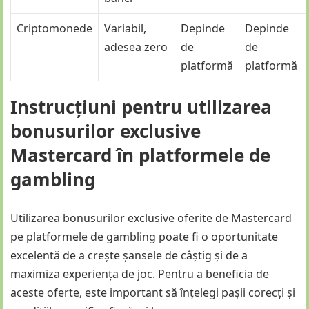
Criptomonede
Variabil,
Depinde
Depinde
adesea zero
de
de
platformă
platformă
Instrucțiuni pentru utilizarea
bonusurilor exclusive
Mastercard în platformele de
gambling
Utilizarea bonusurilor exclusive oferite de Mastercard
pe platformele de gambling poate fi o oportunitate
excelentă de a crește șansele de câștig și de a
maximiza experiența de joc. Pentru a beneficia de
aceste oferte, este important să înțelegi pașii corecți și