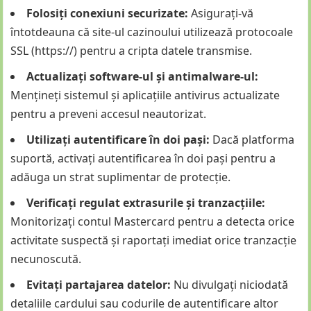
Folosiți conexiuni securizate:
Asigurați-vă
întotdeauna că site-ul cazinoului utilizează protocoale
SSL (https://) pentru a cripta datele transmise.
Actualizați software-ul și antimalware-ul:
Mențineți sistemul și aplicațiile antivirus actualizate
pentru a preveni accesul neautorizat.
Utilizați autentificare în doi pași:
Dacă platforma
suportă, activați autentificarea în doi pași pentru a
adăuga un strat suplimentar de protecție.
Verificați regulat extrasurile și tranzacțiile:
Monitorizați contul Mastercard pentru a detecta orice
activitate suspectă și raportați imediat orice tranzacție
necunoscută.
Evitați partajarea datelor:
Nu divulgați niciodată
detaliile cardului sau codurile de autentificare altor