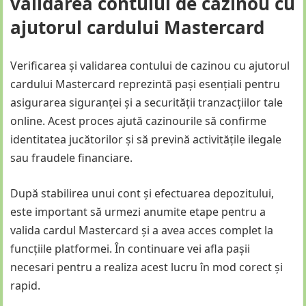
validarea contului de cazinou cu
ajutorul cardului Mastercard
Verificarea și validarea contului de cazinou cu ajutorul
cardului Mastercard reprezintă pași esențiali pentru
asigurarea siguranței și a securității tranzacțiilor tale
online. Acest proces ajută cazinourile să confirme
identitatea jucătorilor și să prevină activitățile ilegale
sau fraudele financiare.
După stabilirea unui cont și efectuarea depozitului,
este important să urmezi anumite etape pentru a
valida cardul Mastercard și a avea acces complet la
funcțiile platformei. În continuare vei afla pașii
necesari pentru a realiza acest lucru în mod corect și
rapid.