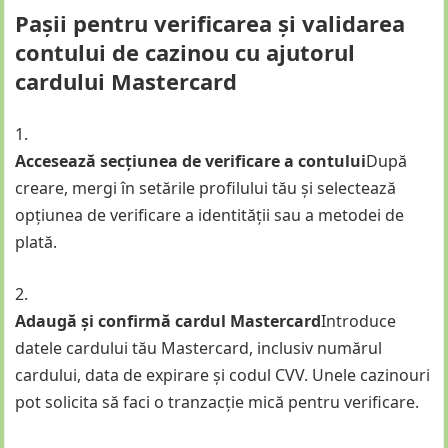
Pașii pentru verificarea și validarea
contului de cazinou cu ajutorul
cardului Mastercard
Accesează secțiunea de verificare a contului
După
creare, mergi în setările profilului tău și selectează
opțiunea de verificare a identității sau a metodei de
plată.
Adaugă și confirmă cardul Mastercard
Introduce
datele cardului tău Mastercard, inclusiv numărul
cardului, data de expirare și codul CVV. Unele cazinouri
pot solicita să faci o tranzacție mică pentru verificare.