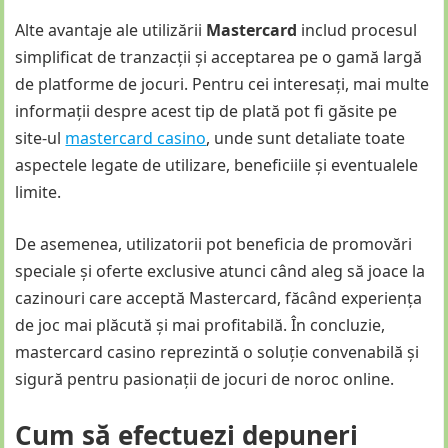
Alte avantaje ale utilizării
Mastercard
includ procesul
simplificat de tranzacții și acceptarea pe o gamă largă
de platforme de jocuri. Pentru cei interesați, mai multe
informații despre acest tip de plată pot fi găsite pe
site-ul
mastercard casino
, unde sunt detaliate toate
aspectele legate de utilizare, beneficiile și eventualele
limite.
De asemenea, utilizatorii pot beneficia de promovări
speciale și oferte exclusive atunci când aleg să joace la
cazinouri care acceptă Mastercard, făcând experiența
de joc mai plăcută și mai profitabilă. În concluzie,
mastercard casino reprezintă o soluție convenabilă și
sigură pentru pasionații de jocuri de noroc online.
Cum să efectuezi depuneri