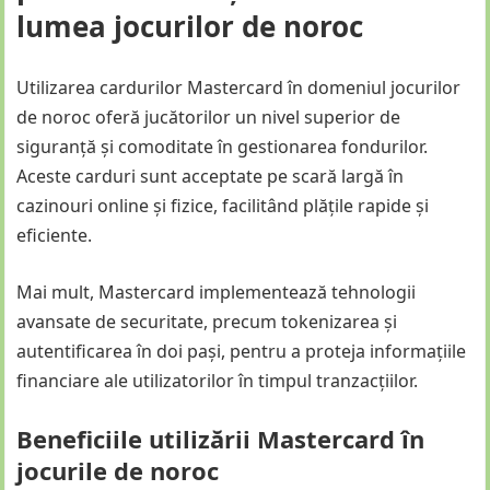
lumea jocurilor de noroc
Utilizarea cardurilor Mastercard în domeniul jocurilor
de noroc oferă jucătorilor un nivel superior de
siguranță și comoditate în gestionarea fondurilor.
Aceste carduri sunt acceptate pe scară largă în
cazinouri online și fizice, facilitând plățile rapide și
eficiente.
Mai mult, Mastercard implementează tehnologii
avansate de securitate, precum tokenizarea și
autentificarea în doi pași, pentru a proteja informațiile
financiare ale utilizatorilor în timpul tranzacțiilor.
Beneficiile utilizării Mastercard în
jocurile de noroc