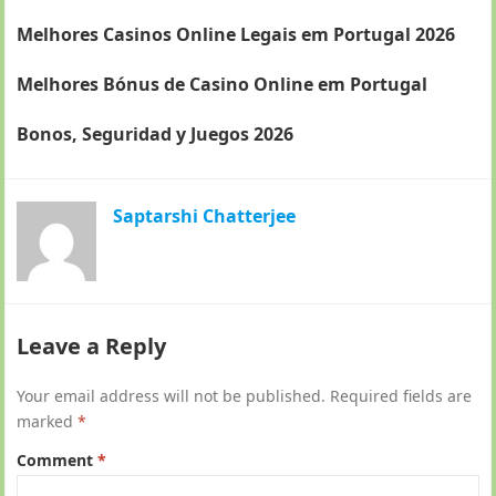
Melhores Casinos Online Legais em Portugal 2026
Melhores Bónus de Casino Online em Portugal
Bonos, Seguridad y Juegos 2026
Saptarshi Chatterjee
Leave a Reply
Your email address will not be published.
Required fields are
marked
*
Comment
*