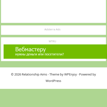
Adsterra Ads
WTRU
© 2026
Relationship Aims
- Theme by
WPEnjoy
· Powered by
WordPress