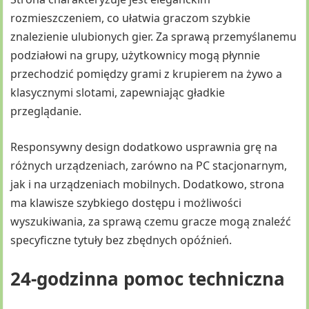
rozmieszczeniem, co ułatwia graczom szybkie
znalezienie ulubionych gier. Za sprawą przemyślanemu
podziałowi na grupy, użytkownicy mogą płynnie
przechodzić pomiędzy grami z krupierem na żywo a
klasycznymi slotami, zapewniając gładkie
przeglądanie.
Responsywny design dodatkowo usprawnia grę na
różnych urządzeniach, zarówno na PC stacjonarnym,
jak i na urządzeniach mobilnych. Dodatkowo, strona
ma klawisze szybkiego dostępu i możliwości
wyszukiwania, za sprawą czemu gracze mogą znaleźć
specyficzne tytuły bez zbędnych opóźnień.
24-godzinna pomoc techniczna