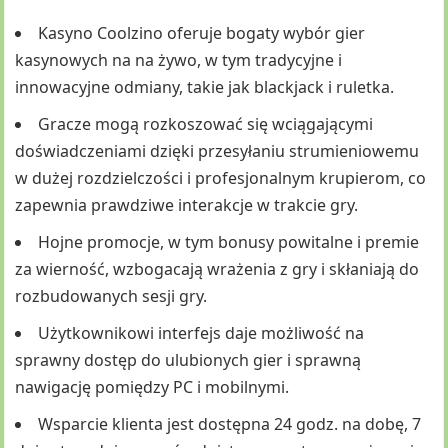
Kasyno Coolzino oferuje bogaty wybór gier
kasynowych na na żywo, w tym tradycyjne i
innowacyjne odmiany, takie jak blackjack i ruletka.
Gracze mogą rozkoszować się wciągającymi
doświadczeniami dzięki przesyłaniu strumieniowemu
w dużej rozdzielczości i profesjonalnym krupierom, co
zapewnia prawdziwe interakcje w trakcie gry.
Hojne promocje, w tym bonusy powitalne i premie
za wierność, wzbogacają wrażenia z gry i skłaniają do
rozbudowanych sesji gry.
Użytkownikowi interfejs daje możliwość na
sprawny dostęp do ulubionych gier i sprawną
nawigację pomiędzy PC i mobilnymi.
Wsparcie klienta jest dostępna 24 godz. na dobę, 7