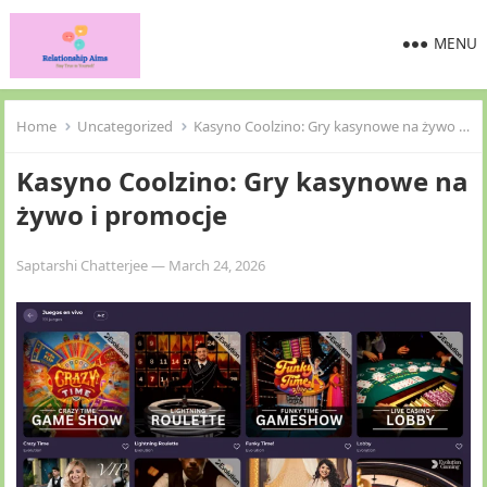
MENU
Home
Uncategorized
Kasyno Coolzino: Gry kasynowe na żywo i promocje
Kasyno Coolzino: Gry kasynowe na
żywo i promocje
Saptarshi Chatterjee
—
March 24, 2026