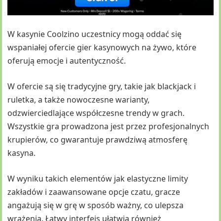
W kasynie Coolzino uczestnicy mogą oddać się
wspaniałej ofercie gier kasynowych na żywo, które
oferują emocje i autentyczność.
W ofercie są się tradycyjne gry, takie jak blackjack i
ruletka, a także nowoczesne warianty,
odzwierciedlające współczesne trendy w grach.
Wszystkie gra prowadzona jest przez profesjonalnych
krupierów, co gwarantuje prawdziwą atmosferę
kasyna.
W wyniku takich elementów jak elastyczne limity
zakładów i zaawansowane opcje czatu, gracze
angażują się w grę w sposób ważny, co ulepsza
wrażenia. Łatwy interfejs ułatwia również