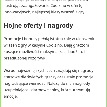
ilustrując zaangażowanie Coolzino w ofertę
innowacyjnych, najlepszej klasy wrażeń z gry.
Hojne oferty i nagrody
Promocje i bonusy pełnią istotną rolę w ulepszeniu
wrażeń z gry w kasynie Coolzino. Dają graczom
kuszące możliwości maksymalizacji budżetu i
przedłużonej rozgrywki.
Wśród najważniejszych cech znajdują się nagrody
startowe dla świeżych graczy oraz stałe promocje
nagradzające wierność. Należą do nich nagrody
uzupełniające i darmowe spiny, które utrzymują
emocje.