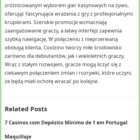
zróżnicowanym wyborem gier kasynowych na żywo,
oferując fascynujące wrażenia z gry z profesjonalnymi
krupierami. Szerokie promocje wzmacniają
zaangażowanie graczy, a łatwy interfejs zapewnia
szybką nawigację. W połączeniu z nieprzerwaną
obsługą klienta, Coolzino tworzy miłe środowisko
zarówno dla debiutantów, jak i wieloletnich graczy.
Wraz z stałym rozwojem, gracze mogą liczyć się z
ciekawym połączeniem zmian i rozrywki, które uczyni,
że będą mieli ochotę wracać po kolejne.
Related Posts
7 Casinos com Depósito Mínimo de 1 em Portugal
Maquillaje