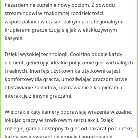
hazardem na zupełnie nowy poziom. Z powodu
streamingowi w znakomitej rozdzielczości i
współdziałaniu w czasie realnym z profesjonalnymi
krupierami gracze czują się jak w ekskluzywnym
kasynie.
Dzięki wysokiej technologii, Coolzino oddaje każdy
element, generując idealne połączenie gier wirtualnych
i realnych. Interfejs użytkownika użytkownika jest
komfortowy dla gracza, umożliwiając graczom łatwe
obstawianie zakładów, rozmawianie z krupierami i
interakcję z innymi graczami.
Wielorakie kąty kamery poprawiają wrażenia wizualne,
lokując graczy w środkowym sercu akcji. Dzięki
rozległej gamie dostępnych gier, od bakarat po ruletkę,
każda sesja gwarantuje emocje i angażowanie,