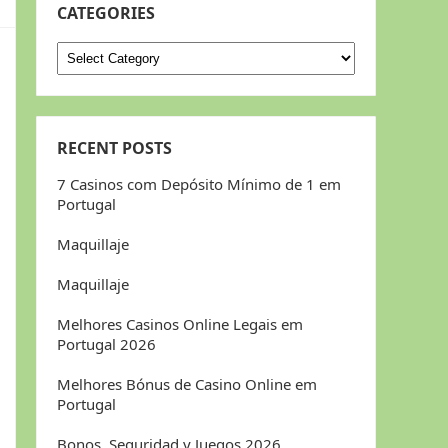
CATEGORIES
Categories
RECENT POSTS
7 Casinos com Depósito Mínimo de 1 em
Portugal
Maquillaje
Maquillaje
Melhores Casinos Online Legais em
Portugal 2026
Melhores Bónus de Casino Online em
Portugal
Bonos, Seguridad y Juegos 2026