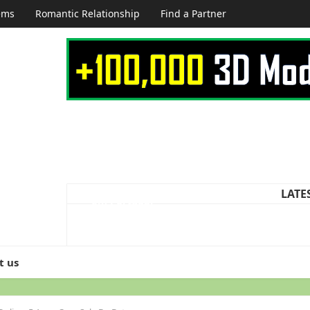
ems
Romantic Relationship
Find a Partner
7 Casinos com
Depósito Mínimo
Melhores Bónus
de 1 em Portugal
Maquillaje
de Casino Online
LATE
em Portugal
t us