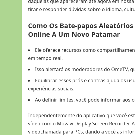
daquelas que apareceram até agora em nossa li
tirar e responder dúvidas sobre o idioma, cultu
Como Os Bate-papos Aleatórios 
Online A Um Novo Patamar
Ele oferece recursos como compartilhament
em tempo real.
Isso alertará os moderadores do OmeTV, qu
Equilibrar esses prós e contras ajuda os u
experiências sociais.
Ao definir limites, você pode informar aos o
Independentemente do aplicativo que você e
vídeo com o Movavi Display Screen Recorder. 
videochamada para PCs, dando a você as infor