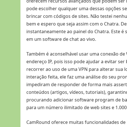
oferecem recursos avançados que podem ser n
pode escolher qualquer uma dessas opções se
brincar com códigos de sites. Não testei nen
bem e espero que seja assim com o Chatra. Dep
instantaneamente ao painel do Chatra. Este é s
em um software de chat ao vivo.
‌Também é aconselhável usar uma conexão de W
endereço IP, pois isso pode ajudar a evitar s
recorrer ao uso de uma VPN para alterar sua lo
interação feita, ele faz uma análise do seu 
impediram de responder de forma mais assert
conteúdos (artigos, vídeos, tutoriais), garant
procurando adicionar software program de bate
para um número ilimitado de web sites e 1.000
CamRound oferece muitas funcionalidades de ch