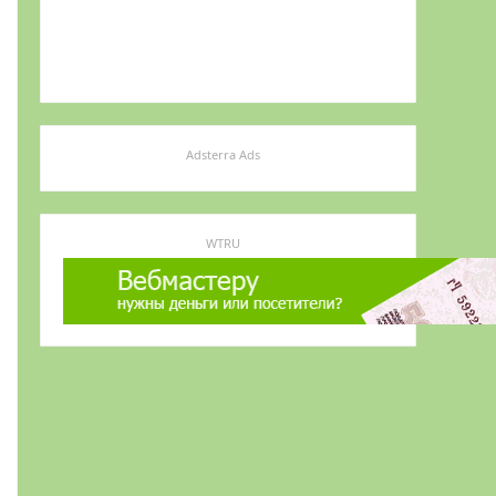
Adsterra Ads
WTRU