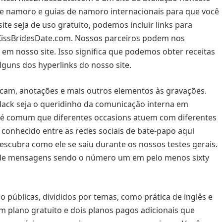
de namoro e guias de namoro internacionais para que você
ite seja de uso gratuito, podemos incluir links para
KissBridesDate.com. Nossos parceiros podem nos
em nosso site. Isso significa que podemos obter receitas
lguns dos hyperlinks do nosso site.
cam, anotações e mais outros elementos às gravações.
lack seja o queridinho da comunicação interna em
e é comum que diferentes occasions atuem com diferentes
 conhecido entre as redes sociais de bate-papo aqui
escubra como ele se saiu durante os nossos testes gerais.
os de mensagens sendo o número um em pelo menos sixty
o públicas, divididos por temas, como prática de inglês e
 plano gratuito e dois planos pagos adicionais que