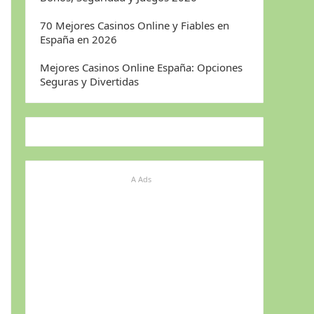
70 Mejores Casinos Online y Fiables en
España en 2026
Mejores Casinos Online España: Opciones
Seguras y Divertidas
A Ads