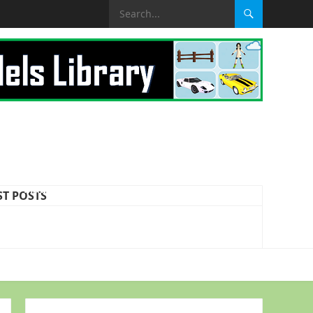
Melhores Casinos
Online Legais em
Maquillaje
Portugal 2026
ST POSTS