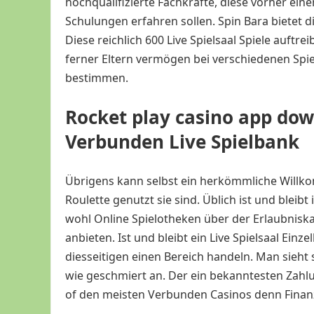
hochqualifizierte Fachkräfte, diese vorher e
Schulungen erfahren sollen. Spin Bara bietet d
Diese reichlich 600 Live Spielsaal Spiele auftrei
ferner Eltern vermögen bei verschiedenen Spie
bestimmen.
Rocket play casino app dow
Verbunden Live Spielbank
Übrigens kann selbst ein herkömmliche Willko
Roulette genutzt sie sind. Üblich ist und bleibt
wohl Online Spielotheken über der Erlaubniska
anbieten. Ist und bleibt ein Live Spielsaal Einz
diesseitigen einen Bereich handeln. Man sieht s
wie geschmiert an. Der ein bekanntesten Zahlu
of den meisten Verbunden Casinos denn Finanzie