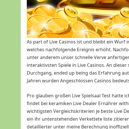
As part of Live Casinos ist und bleibt ein Wurf
welches nachfolgende Ereignis erhöht. Nachf
unter anderem unser schnelle Verve anfertig
interaktivsten Spiele in Live Casinos. An diese
Durchgang, ended up being das Erfahrung auth
Jahren wurden Angeschlossen Casinos bedeuts
Pro glauben großen Live Spielsaal Test hatte i
findet bei keramiken Live Dealer Ernährer with
wichtigsten Vergleichskriterien je beste Live 
ein ihr untenstehenden Verkettete liste zitie
detaillierter unter meine Berechnung inoffiziell