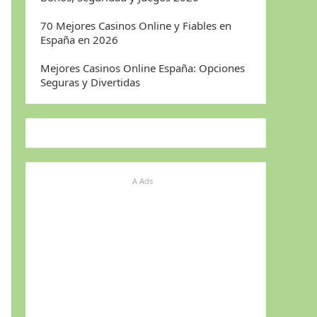
70 Mejores Casinos Online y Fiables en
España en 2026
Mejores Casinos Online España: Opciones
Seguras y Divertidas
A Ads