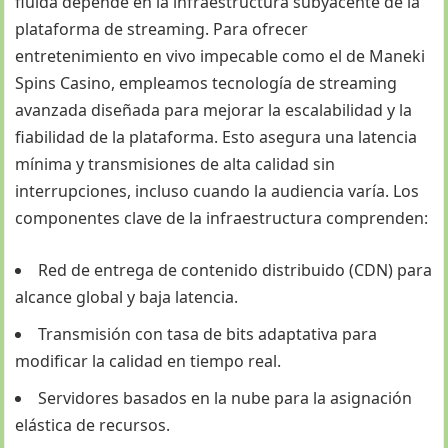
fluida depende en la infraestructura subyacente de la
plataforma de streaming. Para ofrecer
entretenimiento en vivo impecable como el de Maneki
Spins Casino, empleamos tecnología de streaming
avanzada diseñada para mejorar la escalabilidad y la
fiabilidad de la plataforma. Esto asegura una latencia
mínima y transmisiones de alta calidad sin
interrupciones, incluso cuando la audiencia varía. Los
componentes clave de la infraestructura comprenden:
Red de entrega de contenido distribuido (CDN) para
alcance global y baja latencia.
Transmisión con tasa de bits adaptativa para
modificar la calidad en tiempo real.
Servidores basados en la nube para la asignación
elástica de recursos.