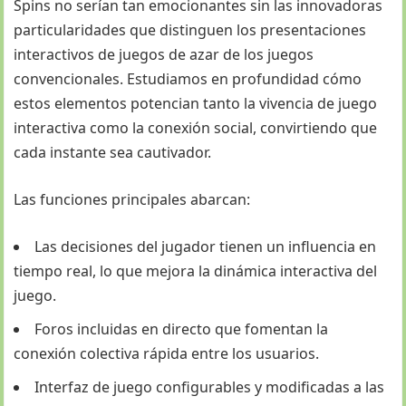
Spins no serían tan emocionantes sin las innovadoras
particularidades que distinguen los presentaciones
interactivos de juegos de azar de los juegos
convencionales. Estudiamos en profundidad cómo
estos elementos potencian tanto la vivencia de juego
interactiva como la conexión social, convirtiendo que
cada instante sea cautivador.
Las funciones principales abarcan:
Las decisiones del jugador tienen un influencia en
tiempo real, lo que mejora la dinámica interactiva del
juego.
Foros incluidas en directo que fomentan la
conexión colectiva rápida entre los usuarios.
Interfaz de juego configurables y modificadas a las