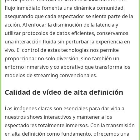
flujo inmediato fomenta una dinámica comunidad,
asegurando que cada espectador se sienta parte de la
acción. Al enfocar la disminución de la latencia y
utilizar protocolos de datos eficientes, conservamos
una interacción fluida sin perturbar la experiencia en
vivo. El control de estas tecnologías nos permite
proporcionar no solo diversión, sino también un
entorno inmersivo y colaborativo que transforma los
modelos de streaming convencionales.
Calidad de vídeo de alta definición
Las imágenes claras son esenciales para dar vida a
nuestros shows interactivos y mantener a los
espectadores totalmente inmersos. Con la transmisión
en alta definición como fundamento, ofrecemos una