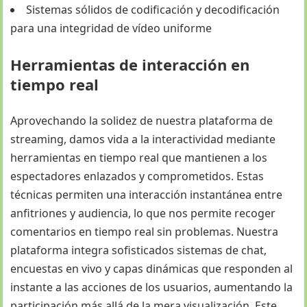
Sistemas sólidos de codificación y decodificación
para una integridad de vídeo uniforme
Herramientas de interacción en
tiempo real
Aprovechando la solidez de nuestra plataforma de
streaming, damos vida a la interactividad mediante
herramientas en tiempo real que mantienen a los
espectadores enlazados y comprometidos. Estas
técnicas permiten una interacción instantánea entre
anfitriones y audiencia, lo que nos permite recoger
comentarios en tiempo real sin problemas. Nuestra
plataforma integra sofisticados sistemas de chat,
encuestas en vivo y capas dinámicas que responden al
instante a las acciones de los usuarios, aumentando la
participación más allá de la mera visualización. Este