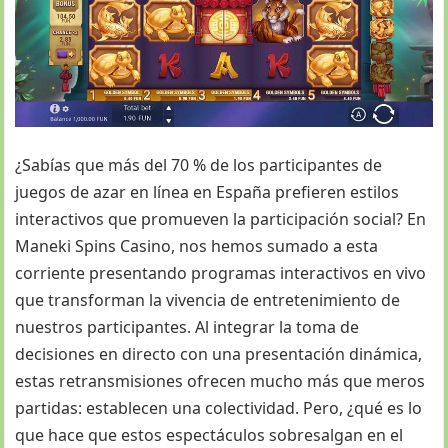
¿Sabías que más del 70 % de los participantes de
juegos de azar en línea en España prefieren estilos
interactivos que promueven la participación social? En
Maneki Spins Casino, nos hemos sumado a esta
corriente presentando programas interactivos en vivo
que transforman la vivencia de entretenimiento de
nuestros participantes. Al integrar la toma de
decisiones en directo con una presentación dinámica,
estas retransmisiones ofrecen mucho más que meros
partidas: establecen una colectividad. Pero, ¿qué es lo
que hace que estos espectáculos sobresalgan en el