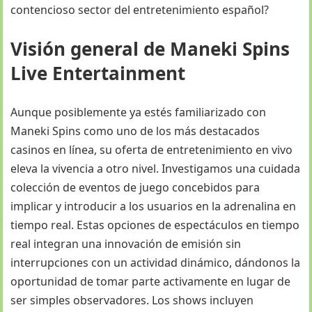
contencioso sector del entretenimiento español?
Visión general de Maneki Spins
Live Entertainment
Aunque posiblemente ya estés familiarizado con
Maneki Spins como uno de los más destacados
casinos en línea, su oferta de entretenimiento en vivo
eleva la vivencia a otro nivel. Investigamos una cuidada
colección de eventos de juego concebidos para
implicar y introducir a los usuarios en la adrenalina en
tiempo real. Estas opciones de espectáculos en tiempo
real integran una innovación de emisión sin
interrupciones con un actividad dinámico, dándonos la
oportunidad de tomar parte activamente en lugar de
ser simples observadores. Los shows incluyen