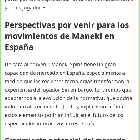
y otros jugadores.
Perspectivas por venir para los
movimientos de Maneki en
España
De cara al porvenir, Maneki Spins tiene un gran
capacidad de mercado en España, especialmente a
medida que las recientes tecnologías transforman la
experiencia del jugador. Sin embargo, tendremos que
adaptarnos a la evolución de la normativa, que podría
influir en al crecimiento. Juntos, exploremos cómo
estos elementos podrían influir en el futuro de los
espectáculos interactivos en este país.
Crecimiento potencial del mercado