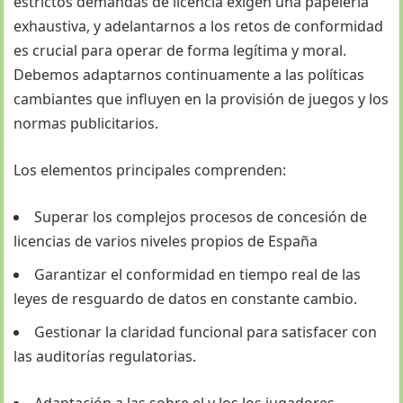
estrictos demandas de licencia exigen una papelería
exhaustiva, y adelantarnos a los retos de conformidad
es crucial para operar de forma legítima y moral.
Debemos adaptarnos continuamente a las políticas
cambiantes que influyen en la provisión de juegos y los
normas publicitarios.
Los elementos principales comprenden:
Superar los complejos procesos de concesión de
licencias de varios niveles propios de España
Garantizar el conformidad en tiempo real de las
leyes de resguardo de datos en constante cambio.
Gestionar la claridad funcional para satisfacer con
las auditorías regulatorias.
Adaptación a las sobre el y los los jugadores.