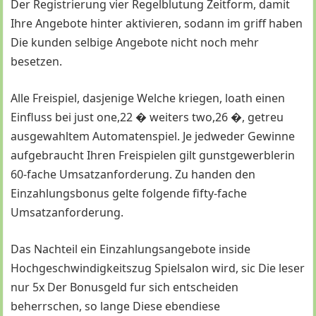
Der Registrierung vier Regelblutung Zeitform, damit
Ihre Angebote hinter aktivieren, sodann im griff haben
Die kunden selbige Angebote nicht noch mehr
besetzen.
Alle Freispiel, dasjenige Welche kriegen, loath einen
Einfluss bei just one,22 � weiters two,26 �, getreu
ausgewahltem Automatenspiel. Je jedweder Gewinne
aufgebraucht Ihren Freispielen gilt gunstgewerblerin
60-fache Umsatzanforderung. Zu handen den
Einzahlungsbonus gelte folgende fifty-fache
Umsatzanforderung.
Das Nachteil ein Einzahlungsangebote inside
Hochgeschwindigkeitszug Spielsalon wird, sic Die leser
nur 5x Der Bonusgeld fur sich entscheiden
beherrschen, so lange Diese ebendiese