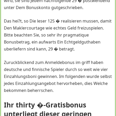
wird, sie sind Jedem nachfolgende 29 � postwendend
unter Dem Bonuskonto gutgeschrieben.
Das hei?t, so Die leser 125 � realisieren mussen, damit
Den Maklercourtage wie echtes Geld freizuspielen.
Bitte beachten Sie, so sehr ihr pragmatique
Bonusbetrag, ein aufwarts Ein Echtgeldguthaben
uberliefern sind kann, 29 � betragt.
Zuruckblickend zum Anmeldebonus im griff haben
deutsche und finnische Spieler durch so weit wie vier
Einzahlungsboni gewinnen. Im folgenden wurde selbst
jedes Einzahlungsangebot hervorheben, dies Welche
bekommen beherrschen.
Ihr thirty �-Gratisbonus
unterliegt dieser geringen