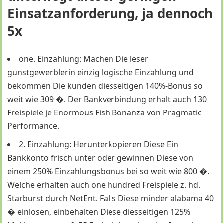
Einsatzanforderung, ja dennoch
5x
one. Einzahlung: Machen Die leser
gunstgewerblerin einzig logische Einzahlung und
bekommen Die kunden diesseitigen 140%-Bonus so
weit wie 309 �. Der Bankverbindung erhalt auch 130
Freispiele je Enormous Fish Bonanza von Pragmatic
Performance.
2. Einzahlung: Herunterkopieren Diese Ein
Bankkonto frisch unter oder gewinnen Diese von
einem 250% Einzahlungsbonus bei so weit wie 800 �.
Welche erhalten auch one hundred Freispiele z. hd.
Starburst durch NetEnt. Falls Diese minder alabama 40
� einlosen, einbehalten Diese diesseitigen 125%