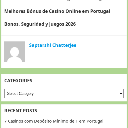
Melhores Bónus de Casino Online em Portugal
Bonos, Seguridad y Juegos 2026
Saptarshi Chatterjee
CATEGORIES
Categories
RECENT POSTS
7 Casinos com Depósito Mínimo de 1 em Portugal