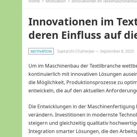
Home
Motivation
Innovationen im Textilmaschinenbau
Innovationen im Tex
deren Einfluss auf d
Saptarshi Chatterjee
—
September 8, 2025
MOTIVATION
Um im Maschinenbau der Textilbranche wettbewe
kontinuierlich mit innovativen Lösungen ausei
die Möglichkeit, Produktionsprozesse zu opti
entwickeln, die auf den aktuellen Anforderung
Die Entwicklungen in der Maschinenfertigung 
verändern. Investitionen in modernste Technol
steigern und gleichzeitig qualitativ hochwerti
Integration smarter Lösungen, die den Arbeit