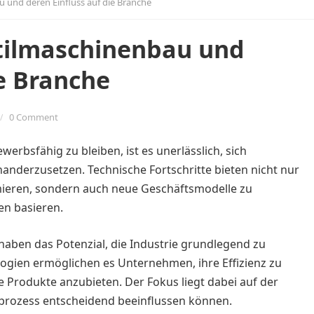
 und deren Einfluss auf die Branche
tilmaschinenbau und
ie Branche
0 Comment
rbsfähig zu bleiben, ist es unerlässlich, sich
nanderzusetzen. Technische Fortschritte bieten nicht nur
mieren, sondern auch neue Geschäftsmodelle zu
en basieren.
haben das Potenzial, die Industrie grundlegend zu
ogien ermöglichen es Unternehmen, ihre Effizienz zu
ge Produkte anzubieten. Der Fokus liegt dabei auf der
sprozess entscheidend beeinflussen können.