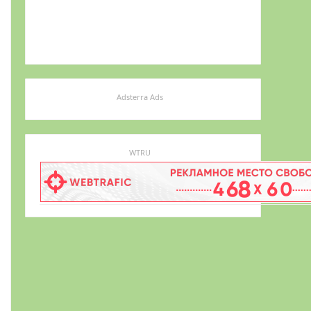
Adsterra Ads
WTRU