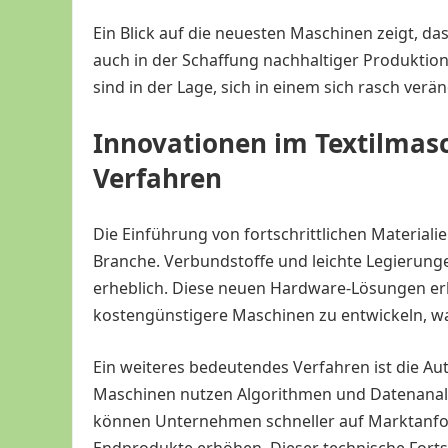
Ein Blick auf die neuesten Maschinen zeigt, dass
auch in der Schaffung nachhaltiger Produktio
sind in der Lage, sich in einem sich rasch ver
Innovationen im Textilmas
Verfahren
Die Einführung von fortschrittlichen Material
Branche. Verbundstoffe und leichte Legierunge
erheblich. Diese neuen Hardware-Lösungen erla
kostengünstigere Maschinen zu entwickeln, was 
Ein weiteres bedeutendes Verfahren ist die Auto
Maschinen nutzen Algorithmen und Datenanal
können Unternehmen schneller auf Marktanford