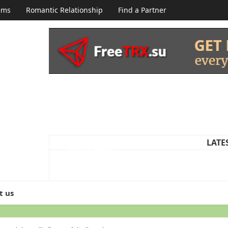
ems
Romantic Relationship
Find a Partner
7 Casinos com
Depósito Mínimo
Melhores Bónus
de 1 em Portugal
Maquillaje
de Casino Online
LATE
em Portugal
t us