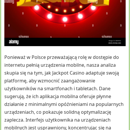
Ponieważ w Polsce przeważającą rolę w dostępie do
internetu pełnią urządzenia mobilne, nasza analiza
skupia się na tym, jak Jackpot Casino adaptuje swoją
platformę, aby wzmocnić zaangażowanie
użytkowników na smartfonach i tabletach. Dane
sugerują, że ich aplikacja mobilna oferuje płynne
działanie z minimalnymi opóźnieniami na popularnych
urządzeniach, co pokazuje solidną optymalizację
zaplecza. Interfejs użytkownika na urządzeniach
mobilnych jest usprawniony, koncentrując się na