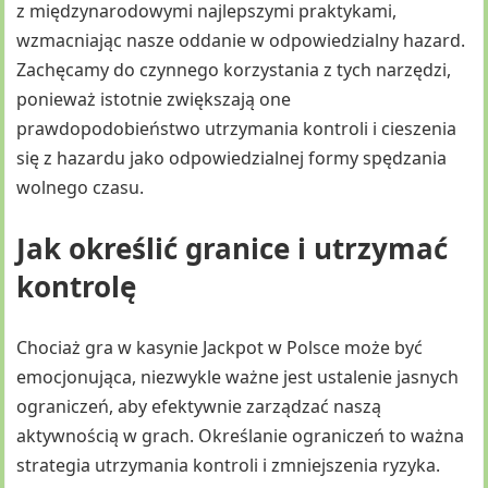
z międzynarodowymi najlepszymi praktykami,
wzmacniając nasze oddanie w odpowiedzialny hazard.
Zachęcamy do czynnego korzystania z tych narzędzi,
ponieważ istotnie zwiększają one
prawdopodobieństwo utrzymania kontroli i cieszenia
się z hazardu jako odpowiedzialnej formy spędzania
wolnego czasu.
Jak określić granice i utrzymać
kontrolę
Chociaż gra w kasynie Jackpot w Polsce może być
emocjonująca, niezwykle ważne jest ustalenie jasnych
ograniczeń, aby efektywnie zarządzać naszą
aktywnością w grach. Określanie ograniczeń to ważna
strategia utrzymania kontroli i zmniejszenia ryzyka.