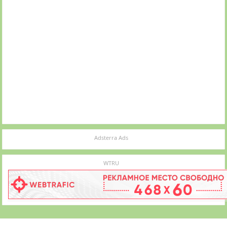
Adsterra Ads
WTRU