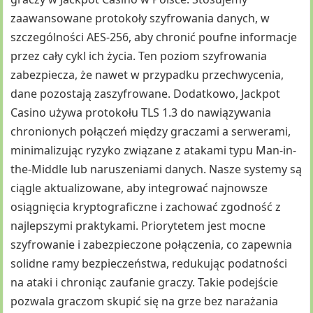
zaawansowane protokoły szyfrowania danych, w
szczególności AES-256, aby chronić poufne informacje
przez cały cykl ich życia. Ten poziom szyfrowania
zabezpiecza, że nawet w przypadku przechwycenia,
dane pozostają zaszyfrowane. Dodatkowo, Jackpot
Casino używa protokołu TLS 1.3 do nawiązywania
chronionych połączeń między graczami a serwerami,
minimalizując ryzyko związane z atakami typu Man-in-
the-Middle lub naruszeniami danych. Nasze systemy są
ciągle aktualizowane, aby integrować najnowsze
osiągnięcia kryptograficzne i zachować zgodność z
najlepszymi praktykami. Priorytetem jest mocne
szyfrowanie i zabezpieczone połączenia, co zapewnia
solidne ramy bezpieczeństwa, redukując podatności
na ataki i chroniąc zaufanie graczy. Takie podejście
pozwala graczom skupić się na grze bez narażania