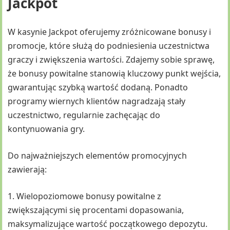
Jackpot
W kasynie Jackpot oferujemy zróżnicowane bonusy i
promocje, które służą do podniesienia uczestnictwa
graczy i zwiększenia wartości. Zdajemy sobie sprawę,
że bonusy powitalne stanowią kluczowy punkt wejścia,
gwarantując szybką wartość dodaną. Ponadto
programy wiernych klientów nagradzają stały
uczestnictwo, regularnie zachęcając do
kontynuowania gry.
Do najważniejszych elementów promocyjnych
zawierają:
Wielopoziomowe bonusy powitalne z
zwiększającymi się procentami dopasowania,
maksymalizujące wartość początkowego depozytu.