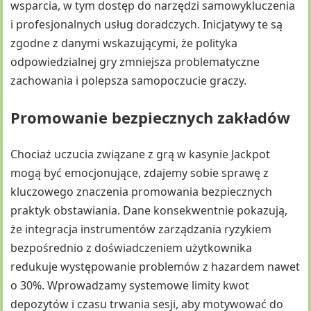
wsparcia, w tym dostęp do narzędzi samowykluczenia
i profesjonalnych usług doradczych. Inicjatywy te są
zgodne z danymi wskazującymi, że polityka
odpowiedzialnej gry zmniejsza problematyczne
zachowania i polepsza samopoczucie graczy.
Promowanie bezpiecznych zakładów
Chociaż uczucia związane z grą w kasynie Jackpot
mogą być emocjonujące, zdajemy sobie sprawę z
kluczowego znaczenia promowania bezpiecznych
praktyk obstawiania. Dane konsekwentnie pokazują,
że integracja instrumentów zarządzania ryzykiem
bezpośrednio z doświadczeniem użytkownika
redukuje występowanie problemów z hazardem nawet
o 30%. Wprowadzamy systemowe limity kwot
depozytów i czasu trwania sesji, aby motywować do