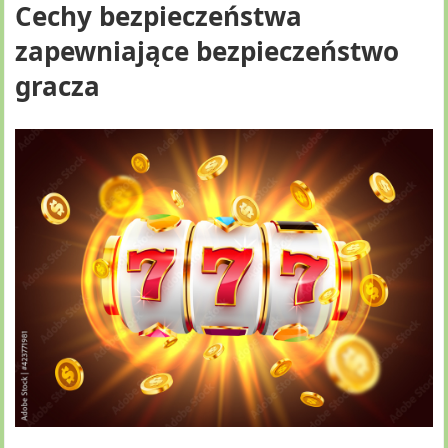
Cechy bezpieczeństwa
zapewniające bezpieczeństwo
gracza