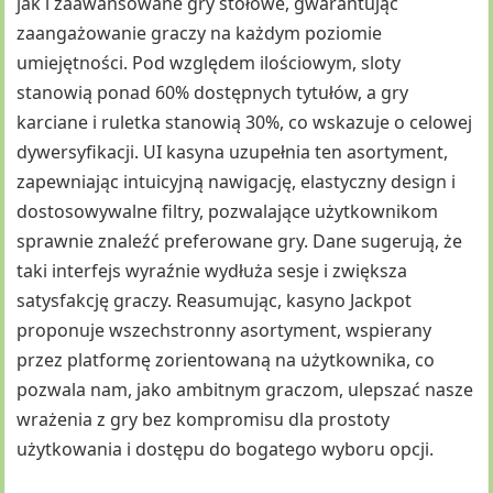
jak i zaawansowane gry stołowe, gwarantując
zaangażowanie graczy na każdym poziomie
umiejętności. Pod względem ilościowym, sloty
stanowią ponad 60% dostępnych tytułów, a gry
karciane i ruletka stanowią 30%, co wskazuje o celowej
dywersyfikacji. UI kasyna uzupełnia ten asortyment,
zapewniając intuicyjną nawigację, elastyczny design i
dostosowywalne filtry, pozwalające użytkownikom
sprawnie znaleźć preferowane gry. Dane sugerują, że
taki interfejs wyraźnie wydłuża sesje i zwiększa
satysfakcję graczy. Reasumując, kasyno Jackpot
proponuje wszechstronny asortyment, wspierany
przez platformę zorientowaną na użytkownika, co
pozwala nam, jako ambitnym graczom, ulepszać nasze
wrażenia z gry bez kompromisu dla prostoty
użytkowania i dostępu do bogatego wyboru opcji.