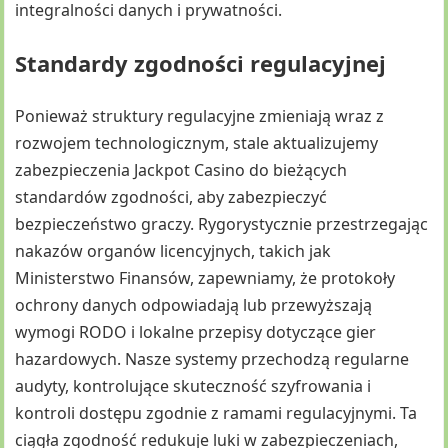
integralności danych i prywatności.
Standardy zgodności regulacyjnej
Ponieważ struktury regulacyjne zmieniają wraz z
rozwojem technologicznym, stale aktualizujemy
zabezpieczenia Jackpot Casino do bieżących
standardów zgodności, aby zabezpieczyć
bezpieczeństwo graczy. Rygorystycznie przestrzegając
nakazów organów licencyjnych, takich jak
Ministerstwo Finansów, zapewniamy, że protokoły
ochrony danych odpowiadają lub przewyższają
wymogi RODO i lokalne przepisy dotyczące gier
hazardowych. Nasze systemy przechodzą regularne
audyty, kontrolujące skuteczność szyfrowania i
kontroli dostępu zgodnie z ramami regulacyjnymi. Ta
ciągła zgodność redukuje luki w zabezpieczeniach,