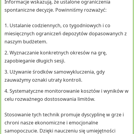
Informacje wskazują, że ustalone ograniczenia
spontaniczne decyzje. Powinniśmy rozważyć:
Ustalanie codziennych, co tygodniowych i co
miesięcznych ograniczeń depozytów dopasowanych z
naszym budżetem.
Wyznaczanie konkretnych okresów na grę,
zapobieganie długich sesji.
Używanie środków samowykluczenia, gdy
zauważymy oznaki utraty kontroli.
Systematyczne monitorowanie kosztów i wyników w
celu rozważnego dostosowania limitów.
Stosowanie tych technik promuje dyscyplinę w grze i
chroni nasze ekonomiczne i emocjonalne
samopoczucie. Dzięki nauczeniu się umiejętności