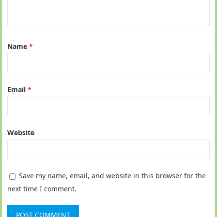
Name
*
Email
*
Website
Save my name, email, and website in this browser for the
next time I comment.