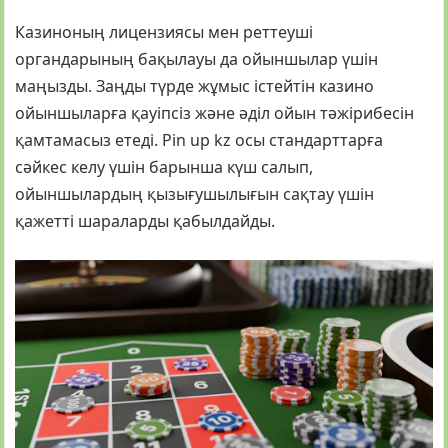
Казиноның лицензиясы мен реттеуші
органдарының бақылауы да ойыншылар үшін
маңызды. Заңды түрде жұмыс істейтін казино
ойыншыларға қауіпсіз және әділ ойын тәжірибесін
қамтамасыз етеді. Pin up kz осы стандарттарға
сәйкес келу үшін барынша күш салып,
ойыншылардың қызығушылығын сақтау үшін
қажетті шараларды қабылдайды.