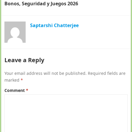
Bonos, Seguridad y Juegos 2026
Saptarshi Chatterjee
Leave a Reply
Your email address will not be published.
Required fields are
marked
*
Comment
*