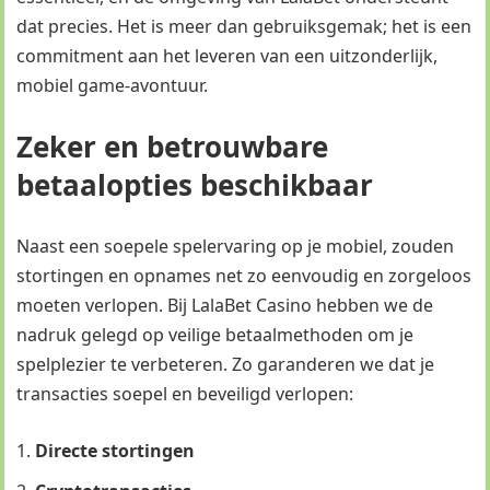
dat precies. Het is meer dan gebruiksgemak; het is een
commitment aan het leveren van een uitzonderlijk,
mobiel game-avontuur.
Zeker en betrouwbare
betaalopties beschikbaar
Naast een soepele spelervaring op je mobiel, zouden
stortingen en opnames net zo eenvoudig en zorgeloos
moeten verlopen. Bij LalaBet Casino hebben we de
nadruk gelegd op veilige betaalmethoden om je
spelplezier te verbeteren. Zo garanderen we dat je
transacties soepel en beveiligd verlopen:
Directe stortingen