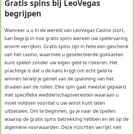
Gratis spins bij LeoVegas
begrijpen
Wanneer u u in de wereld van LeoVegas Casino stort,
kan begrip in hoe gratis spins werken uw spelervaring
enorm verrijken. Gratis spins zijn in feite een geschenk
van het casino, waarmee u geselecteerde gokkasten
kunt spelen zonder uw eigen geld te riskeren. Het
prachtige is dat u de kans krijgt om echt geld te
winnen terwijl je geniet van de spanning van het
draaien aan de rollen. Elke spin gaat meestal gepaard
met specifieke weddenschapsvereisten waaraan u
moet voldoen voordat u uw winst kunt laten
uitbetalen. Om te beginnen, ga je naar de spellen
waarop de gratis spins betrekking hebben en let op de
algemene voorwaarden. Deze inzichten verrijkt niet