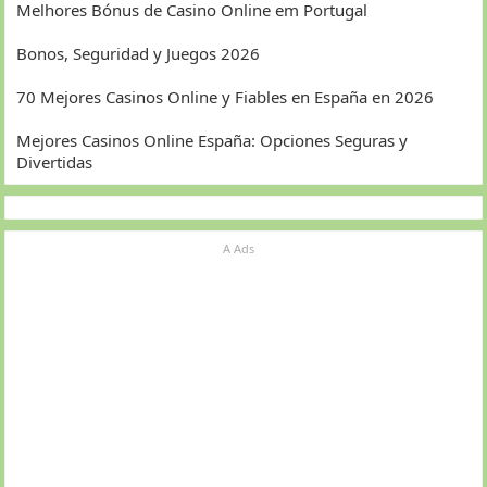
Melhores Bónus de Casino Online em Portugal
Bonos, Seguridad y Juegos 2026
70 Mejores Casinos Online y Fiables en España en 2026
Mejores Casinos Online España: Opciones Seguras y
Divertidas
A Ads