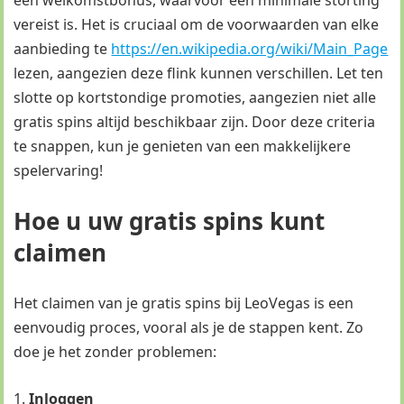
een welkomstbonus, waarvoor een minimale storting
vereist is. Het is cruciaal om de voorwaarden van elke
aanbieding te
https://en.wikipedia.org/wiki/Main_Page
lezen, aangezien deze flink kunnen verschillen. Let ten
slotte op kortstondige promoties, aangezien niet alle
gratis spins altijd beschikbaar zijn. Door deze criteria
te snappen, kun je genieten van een makkelijkere
spelervaring!
Hoe u uw gratis spins kunt
claimen
Het claimen van je gratis spins bij LeoVegas is een
eenvoudig proces, vooral als je de stappen kent. Zo
doe je het zonder problemen:
Inloggen