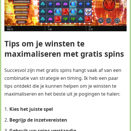
Tips om je winsten te
maximaliseren met gratis spins
Succesvol zijn met gratis spins hangt vaak af van een
combinatie van strategie en timing. Ik heb een paar
tips ontdekt die je kunnen helpen om je winsten te
maximaliseren en het beste uit je pogingen te halen:
Kies het juiste spel
Begrijp de inzetvereisten
Gebruik uw spins verstandig