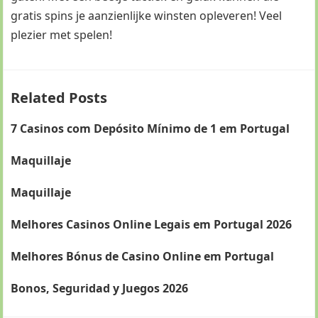
gratis spins je aanzienlijke winsten opleveren! Veel
plezier met spelen!
Related Posts
7 Casinos com Depósito Mínimo de 1 em Portugal
Maquillaje
Maquillaje
Melhores Casinos Online Legais em Portugal 2026
Melhores Bónus de Casino Online em Portugal
Bonos, Seguridad y Juegos 2026