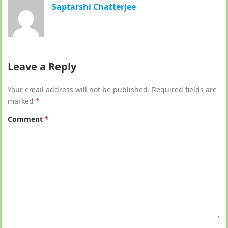
Saptarshi Chatterjee
Leave a Reply
Your email address will not be published.
Required fields are
marked
*
Comment
*