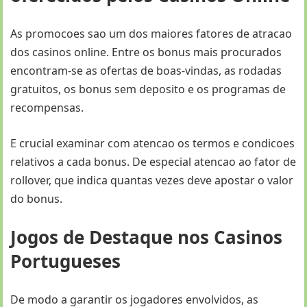
As promocoes sao um dos maiores fatores de atracao
dos casinos online. Entre os bonus mais procurados
encontram-se as ofertas de boas-vindas, as rodadas
gratuitos, os bonus sem deposito e os programas de
recompensas.
E crucial examinar com atencao os termos e condicoes
relativos a cada bonus. De especial atencao ao fator de
rollover, que indica quantas vezes deve apostar o valor
do bonus.
Jogos de Destaque nos Casinos
Portugueses
De modo a garantir os jogadores envolvidos, as