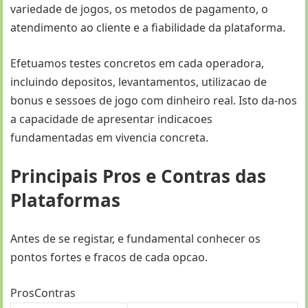
variedade de jogos, os metodos de pagamento, o
atendimento ao cliente e a fiabilidade da plataforma.
Efetuamos testes concretos em cada operadora,
incluindo depositos, levantamentos, utilizacao de
bonus e sessoes de jogo com dinheiro real. Isto da-nos
a capacidade de apresentar indicacoes
fundamentadas em vivencia concreta.
Principais Pros e Contras das
Plataformas
Antes de se registar, e fundamental conhecer os
pontos fortes e fracos de cada opcao.
ProsContras