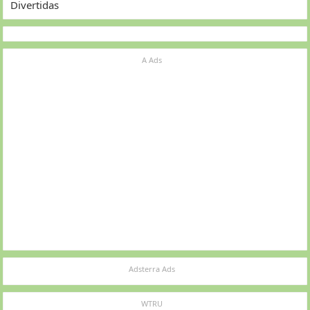
Divertidas
A Ads
Adsterra Ads
WTRU