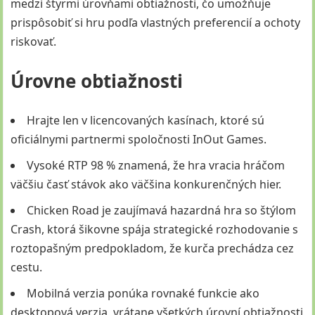
medzi štyrmi úrovňami obtiažnosti, čo umožňuje
prispôsobiť si hru podľa vlastných preferencií a ochoty
riskovať.
Úrovne obtiažnosti
Hrajte len v licencovaných kasínach, ktoré sú
oficiálnymi partnermi spoločnosti InOut Games.
Vysoké RTP 98 % znamená, že hra vracia hráčom
väčšiu časť stávok ako väčšina konkurenčných hier.
Chicken Road je zaujímavá hazardná hra so štýlom
Crash, ktorá šikovne spája strategické rozhodovanie s
roztopašným predpokladom, že kurča prechádza cez
cestu.
Mobilná verzia ponúka rovnaké funkcie ako
desktopová verzia, vrátane všetkých úrovní obtiažnosti