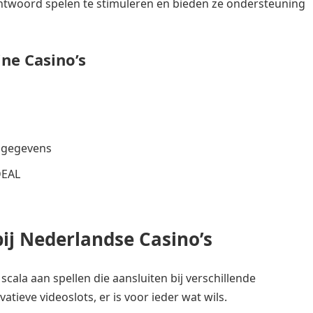
antwoord spelen te stimuleren en bieden ze ondersteuning
ne Casino’s
e gegevens
DEAL
bij Nederlandse Casino’s
cala aan spellen die aansluiten bij verschillende
atieve videoslots, er is voor ieder wat wils.