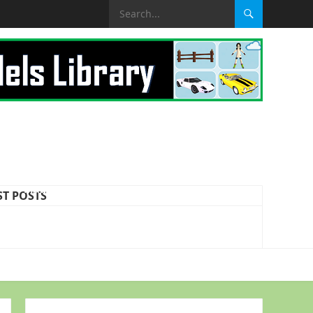
Melhores Casinos
Online Legais em
Maquillaje
Portugal 2026
ST POSTS