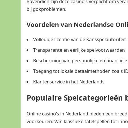
Bovendien zijn deze casino’s verplicht om ver
bij gokproblemen.
Voordelen van Nederlandse Onli
Volledige licentie van de Kansspelautoriteit
Transparante en eerlijke spelvoorwaarden
Bescherming van persoonlijke en financiël
Toegang tot lokale betaalmethoden zoals i
Klantenservice in het Nederlands
Populaire Spelcategorieën 
Online casino’s in Nederland bieden een breed s
voorkeuren. Van klassieke tafelspellen tot innov