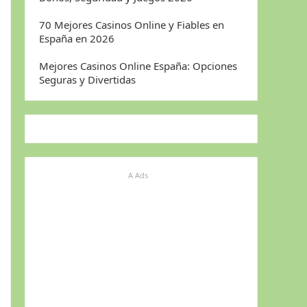
70 Mejores Casinos Online y Fiables en
España en 2026
Mejores Casinos Online España: Opciones
Seguras y Divertidas
A Ads