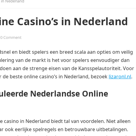
 in Nederland
ne Casino’s in Nederland
0 Comment
nel en biedt spelers een breed scala aan opties om veilig
lering van de markt is het voor spelers eenvoudiger dan
ldoen aan de strenge eisen van de Kansspelautoriteit. Voor
r de beste online casino’s in Nederland, bezoek
lizaronl.nl
.
uleerde Nederlandse Online
 casino in Nederland biedt tal van voordelen. Niet alleen
r ook eerlijke spelregels en betrouwbare uitbetalingen.