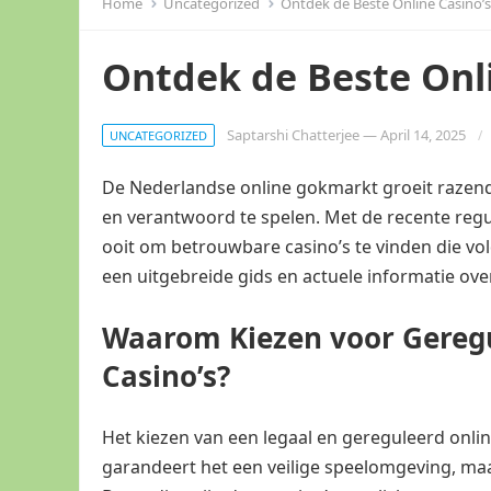
Home
Uncategorized
Ontdek de Beste Online Casino’s
Ontdek de Beste Onli
Saptarshi Chatterjee
—
April 14, 2025
UNCATEGORIZED
De Nederlandse online gokmarkt groeit razends
en verantwoord te spelen. Met de recente regu
ooit om betrouwbare casino’s te vinden die vo
een uitgebreide gids en actuele informatie ove
Waarom Kiezen voor Gereg
Casino’s?
Het kiezen van een legaal en gereguleerd online
garandeert het een veilige speelomgeving, maa