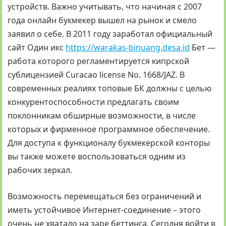
устройств. Важно учитывать, что начиная с 2007
года онлайн букмекер вышел на рынок и смело
заявил о себе. В 2011 году заработал официальный
сайт Один икс
https://warakas-binuang.desa.id
Бет —
работа которого регламентируется кипрской
сублицензией Curacao license No. 1668/JAZ.
В
современных реалиях топовые БК должны с целью
конкурентоспособности предлагать своим
поклонникам обширные возможности, в числе
которых и фирменное программное обеспечение.
Для доступа к функционалу букмекерской конторы
вы также можете воспользоваться одним из
рабочих зеркал.
Возможность перемещаться без ограничений и
иметь устойчивое Интернет-соединение – этого
очень не хватало на заре беттинга. Сегодня войти в