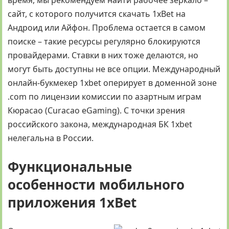
время, мы рекомендуем найти рабочее зеркало –
сайт, с которого получится скачать 1xBet на
Андроид или Айфон. Проблема остается в самом
поиске – такие ресурсы регулярно блокируются
провайдерами. Ставки в них тоже делаются, но
могут быть доступны не все опции. Международный
онлайн-букмекер 1xbet оперирует в доменной зоне
.com по лицензии комиссии по азартным играм
Кюрасао (Curacao eGaming). С точки зрения
российского закона, международная БК 1xbet
нелегальна в России.
Функциональные
особенности мобильного
приложения 1xBet