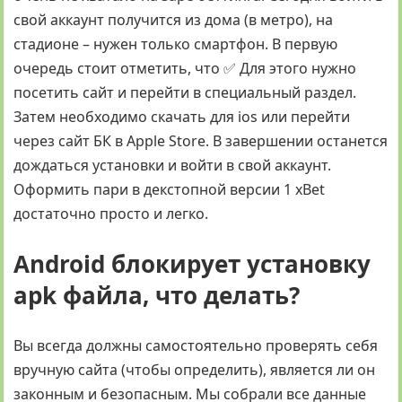
свой аккаунт получится из дома (в метро), на
стадионе – нужен только смартфон. В первую
очередь стоит отметить, что ✅ Для этого нужно
посетить сайт и перейти в специальный раздел.
Затем необходимо скачать для ios или перейти
через сайт БК в Apple Store. В завершении останется
дождаться установки и войти в свой аккаунт.
Оформить пари в декстопной версии 1 xBet
достаточно просто и легко.
Android блокирует установку
apk файла, что делать?
Вы всегда должны самостоятельно проверять себя
вручную сайта (чтобы определить), является ли он
законным и безопасным. Мы собрали все данные