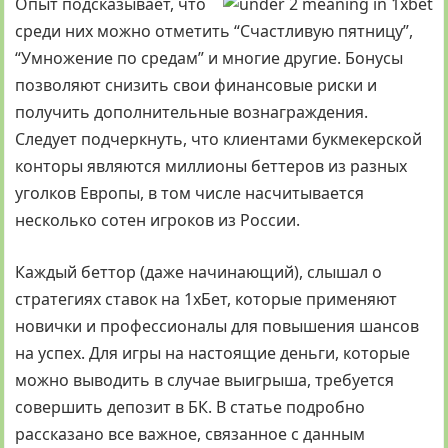
Опыт подсказывает, что
среди них можно отметить “Счастливую пятницу”,
“Умножение по средам” и многие другие. Бонусы
позволяют снизить свои финансовые риски и
получить дополнительные вознаграждения.
Следует подчеркнуть, что клиентами букмекерской
конторы являются миллионы беттеров из разных
уголков Европы, в том числе насчитывается
несколько сотен игроков из России.
Каждый беттор (даже начинающий), слышал о
стратегиях ставок на 1хБет, которые применяют
новички и профессионалы для повышения шансов
на успех. Для игры на настоящие деньги, которые
можно выводить в случае выигрыша, требуется
совершить депозит в БК. В статье подробно
рассказано все важное, связанное с данным