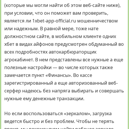
(которые мы могли найти об этом веб-сайте ниже),
при условии, что он поможет вам проверить,
является ли 1xbet-app-official.ru мошенничеством
или надежным. В равной мере, тоже нате
должностном сайте, в мобильном клиенте одних
хбет в видах айфонов предусмотрен обдуманный во
всех подробностях автокарбюраторщик
агрокабинет. В нем представлены все нужные а еще
полезные настройки — во числе которых также
замечается пункт «Финансы». Во кассе
зарегистрированный а еще авторизованный веб-
серфер надеюсь без напряга выбирать и совершать
нужные ему денежные транзакции.
Но если воспользоваться «зеркалом», загрузка
ведется быстро и без проблем. Чтобы не терять