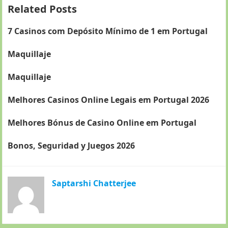
Related Posts
7 Casinos com Depósito Mínimo de 1 em Portugal
Maquillaje
Maquillaje
Melhores Casinos Online Legais em Portugal 2026
Melhores Bónus de Casino Online em Portugal
Bonos, Seguridad y Juegos 2026
Saptarshi Chatterjee