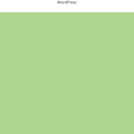
WordPress