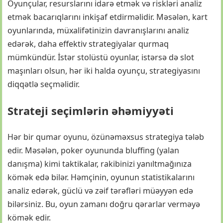
Oyunçular, resurslarını idarə etmək və riskləri analiz
etmək bacarıqlarını inkişaf etdirməlidir. Məsələn, kart
oyunlarında, müxalifətinizin davranışlarını analiz
edərək, daha effektiv strategiyalar qurmaq
mümkündür. İstər stolüstü oyunlar, istərsə də slot
maşınları olsun, hər iki halda oyunçu, strategiyasını
diqqətlə seçməlidir.
Strateji seçimlərin əhəmiyyəti
Hər bir qumar oyunu, özünəməxsus strategiya tələb
edir. Məsələn, poker oyununda bluffing (yalan
danışma) kimi taktikalar, rakibinizi yanıltmağınıza
kömək edə bilər. Həmçinin, oyunun statistikalarını
analiz edərək, güclü və zəif tərəfləri müəyyən edə
bilərsiniz. Bu, oyun zamanı doğru qərarlar verməyə
kömək edir.