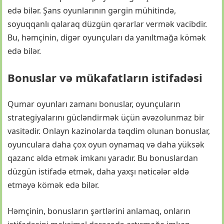
edə bilər. Şans oyunlarının gərgin mühitində,
soyuqqanlı qalaraq düzgün qərarlar vermək vacibdir.
Bu, həmçinin, digər oyunçuları da yanıltmağa kömək
edə bilər.
Bonuslar və mükafatların istifadəsi
Qumar oyunları zamanı bonuslar, oyunçuların
strategiyalarını gücləndirmək üçün əvəzolunmaz bir
vasitədir. Onlayn kazinolarda təqdim olunan bonuslar,
oyunculara daha çox oyun oynamaq və daha yüksək
qazanc əldə etmək imkanı yaradır. Bu bonuslardan
düzgün istifadə etmək, daha yaxşı nəticələr əldə
etməyə kömək edə bilər.
Həmçinin, bonusların şərtlərini anlamaq, onların