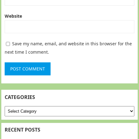
Website
Save my name, email, and website in this browser for the
next time I comment.
CATEGORIES
Categories
RECENT POSTS