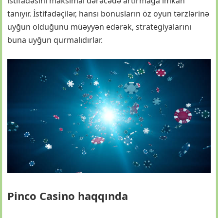
istifadəsini maksimal dərəcədə artırmağa imkan
tanıyır. İstifadəçilər, hansı bonusların öz oyun tərzlərinə
uyğun olduğunu müəyyən edərək, strategiyalarını
buna uyğun qurmalıdırlar.
Pinco Casino haqqında