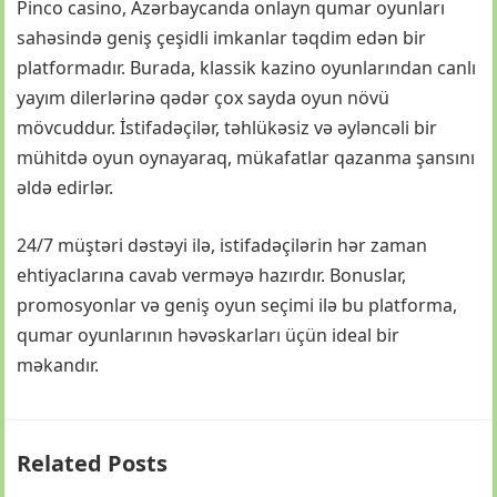
Pinco casino, Azərbaycanda onlayn qumar oyunları
sahəsində geniş çeşidli imkanlar təqdim edən bir
platformadır. Burada, klassik kazino oyunlarından canlı
yayım dilerlərinə qədər çox sayda oyun növü
mövcuddur. İstifadəçilər, təhlükəsiz və əyləncəli bir
mühitdə oyun oynayaraq, mükafatlar qazanma şansını
əldə edirlər.
24/7 müştəri dəstəyi ilə, istifadəçilərin hər zaman
ehtiyaclarına cavab verməyə hazırdır. Bonuslar,
promosyonlar və geniş oyun seçimi ilə bu platforma,
qumar oyunlarının həvəskarları üçün ideal bir
məkandır.
Related Posts