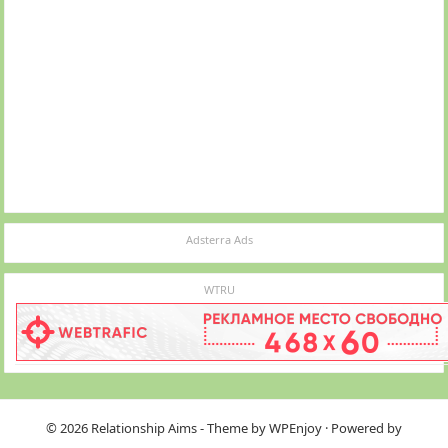
Adsterra Ads
WTRU
© 2026
Relationship Aims
- Theme by
WPEnjoy
· Powered by