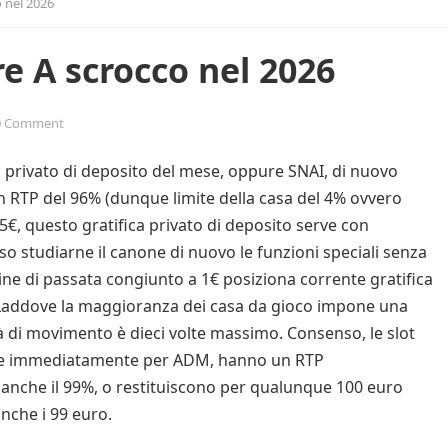
 nel 2026
e A scrocco nel 2026
0 Comment
s privato di deposito del mese, oppure SNAI, di nuovo
n RTP del 96% (dunque limite della casa del 4% ovvero
€, questo gratifica privato di deposito serve con
rso studiarne il canone di nuovo le funzioni speciali senza
mine di passata congiunto a 1€ posiziona corrente gratifica
o. Laddove la maggioranza dei casa da gioco impone una
ertà di movimento è dieci volte massimo. Consenso, le slot
gate immediatamente per ADM, hanno un RTP
 anche il 99%, o restituiscono per qualunque 100 euro
nche i 99 euro.