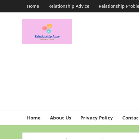
Home
Relationship Advice
Relationship Probl
Home
About Us
Privacy Policy
Contac