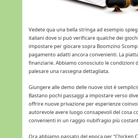
Vedete qua una bella stringa ad esempio spie
italiani dove si può verificare qualche dei gio
impostare per giocare sopra Boomzino Scompigli
pagamento adatti ancora convenienti. La piatta
finanziarie. Abbiamo conosciuto le condizioni 
palesare una rassegna dettagliata.
Giungere alle demo delle nuove slot è sempli
Bastano pochi passaggi a impostare verso divert
offrire nuove privazione per esperienze coinvol
autorevole avere luogo consapevoli del cosa c
convenienti in un raggio nubifragio più costant
Ora abbiamo passato del epoca per “Chicken Cr