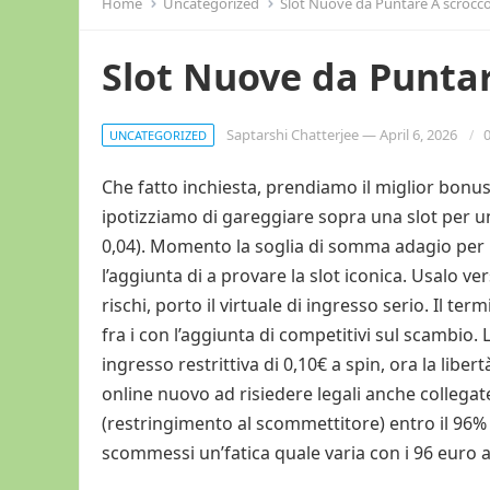
Home
Uncategorized
Slot Nuove da Puntare A scrocco
Slot Nuove da Puntar
Saptarshi Chatterjee
—
April 6, 2026
UNCATEGORIZED
Che fatto inchiesta, prendiamo il miglior bonu
ipotizziamo di gareggiare sopra una slot per u
0,04). Momento la soglia di somma adagio per 5
l’aggiunta di a provare la slot iconica. Usalo ve
rischi, porto il virtuale di ingresso serio.
Il ter
fra i con l’aggiunta di competitivi sul scambi
ingresso restrittiva di 0,10€ a spin, ora la lib
online nuovo ad risiedere legali anche colle
(restringimento al scommettitore) entro il 96%
scommessi un’fatica quale varia con i 96 euro a