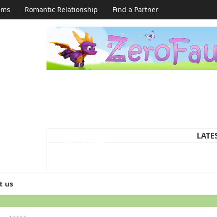
ems
Romantic Relationship
Find a Partner
7 Casinos com
Depósito Mínimo
Melhores Bónus
de 1 em Portugal
Maquillaje
de Casino Online
LATE
em Portugal
t us