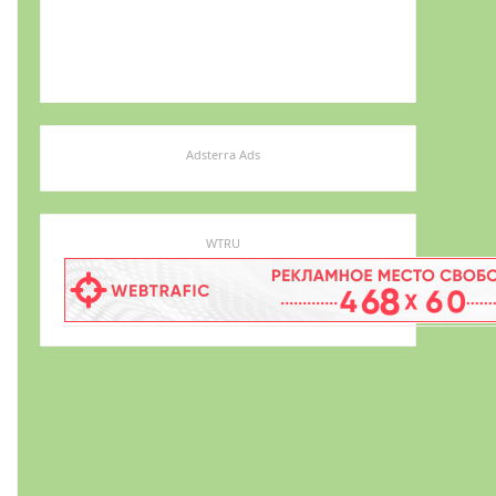
Adsterra Ads
WTRU