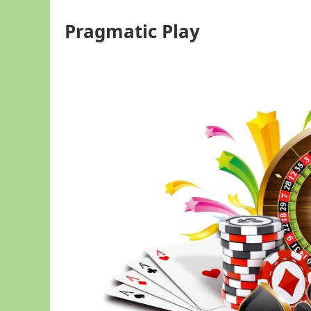
Pragmatic Play