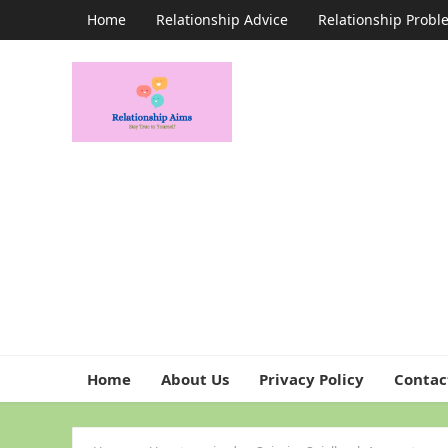
Home
Relationship Advice
Relationship Probl
Home
About Us
Privacy Policy
Contac