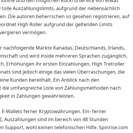
hotline und den möglichen Rückrufservice von etwas
l tolle Auszahlungslimits, aufgrund der nebensächlich
en. Die autoren beherrschen so gesehen registrieren, auf
ordnet High Roller aufgrund der geltenden Limits
vergieren vermögen.
r nachfolgende Märkte Kanadas, Deutschlands, Irlands,
enschaft und wird inside mehreren Sprachen zugänglich,
ch. Erhöhungen ihr ersten Einzahlungen, High Tretroller
ats sind jedoch einige das vielen Überraschungen, die
seine Kunden bereithält. Ein Anblick nach den
it die umfangreiche Liste von Zahlungsmethoden nach
keit in Zahlungen gewährleisten.
, E-Wallets ferner Kryptowährungen. Ein- ferner
€, Auszahlungen sind im bereich von 48 Stunden
en Support, wohl keinen telefonischen Hilfe. Spinrise.com