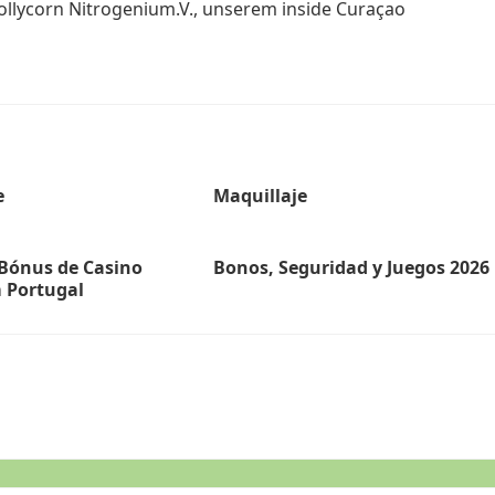
Hollycorn Nitrogenium.V., unserem inside Curaçao
e
Maquillaje
Bónus de Casino
Bonos, Seguridad y Juegos 2026
 Portugal