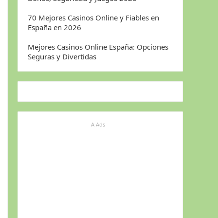
70 Mejores Casinos Online y Fiables en
España en 2026
Mejores Casinos Online España: Opciones
Seguras y Divertidas
A Ads