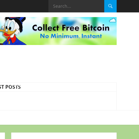
Melhores Casinos
Online Legais em
Maquillaje
Portugal 2026
ST POSTS