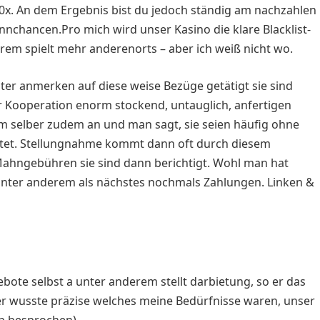
 10x. An dem Ergebnis bist du jedoch ständig am nachzahlen
nchancen.Pro mich wird unser Kasino die klare Blacklist-
rem spielt mehr anderenorts – aber ich weiß nicht wo.
nter anmerken auf diese weise Bezüge getätigt sie sind
 Kooperation enorm stockend, untauglich, anfertigen
 selber zudem an und man sagt, sie seien häufig ohne
itet. Stellungnahme kommt dann oft durch diesem
Mahngebühren sie sind dann berichtigt. Wohl man hat
nter anderem als nächstes nochmals Zahlungen. Linken &
ote selbst a unter anderem stellt darbietung, so er das
er wusste präzise welches meine Bedürfnisse waren, unser