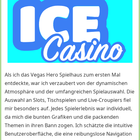
Als ich das Vegas Hero Spielhaus zum ersten Mal
entdeckte, war ich verzaubert von der dynamischen
Atmosphäre und der umfangreichen Spielauswahl. Die
Auswahl an Slots, Tischspielen und Live-Croupiers fiel
mir besonders auf. Jedes Spielerlebnis war individuell,
da mich die bunten Grafiken und die packenden
Themen in ihren Bann zogen. Ich schätzte die intuitive
Benutzeroberfläche, die eine reibungslose Navigation