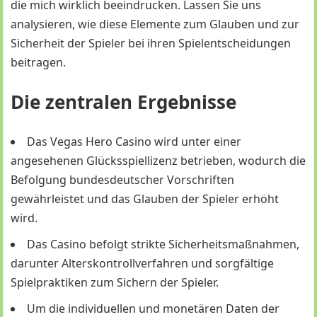
die mich wirklich beeindrucken. Lassen Sie uns
analysieren, wie diese Elemente zum Glauben und zur
Sicherheit der Spieler bei ihren Spielentscheidungen
beitragen.
Die zentralen Ergebnisse
Das Vegas Hero Casino wird unter einer
angesehenen Glücksspiellizenz betrieben, wodurch die
Befolgung bundesdeutscher Vorschriften
gewährleistet und das Glauben der Spieler erhöht
wird.
Das Casino befolgt strikte Sicherheitsmaßnahmen,
darunter Alterskontrollverfahren und sorgfältige
Spielpraktiken zum Sichern der Spieler.
Um die individuellen und monetären Daten der