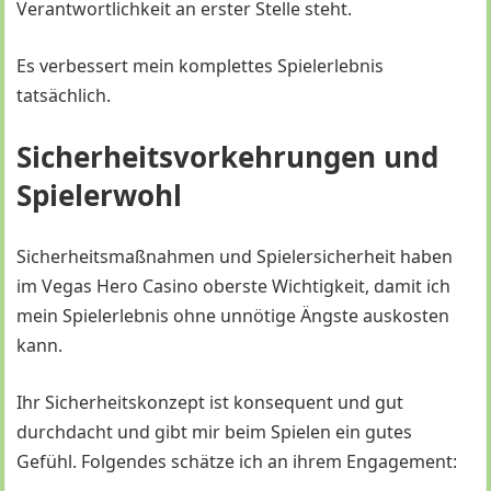
Verantwortlichkeit an erster Stelle steht.
Es verbessert mein komplettes Spielerlebnis
tatsächlich.
Sicherheitsvorkehrungen und
Spielerwohl
Sicherheitsmaßnahmen und Spielersicherheit haben
im Vegas Hero Casino oberste Wichtigkeit, damit ich
mein Spielerlebnis ohne unnötige Ängste auskosten
kann.
Ihr Sicherheitskonzept ist konsequent und gut
durchdacht und gibt mir beim Spielen ein gutes
Gefühl. Folgendes schätze ich an ihrem Engagement: