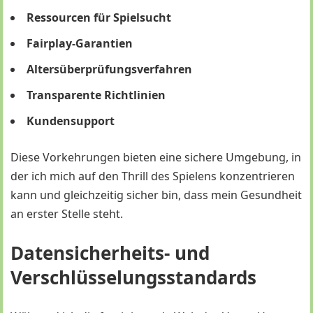
Ressourcen für Spielsucht
Fairplay-Garantien
Altersüberprüfungsverfahren
Transparente Richtlinien
Kundensupport
Diese Vorkehrungen bieten eine sichere Umgebung, in
der ich mich auf den Thrill des Spielens konzentrieren
kann und gleichzeitig sicher bin, dass mein Gesundheit
an erster Stelle steht.
Datensicherheits- und
Verschlüsselungsstandards