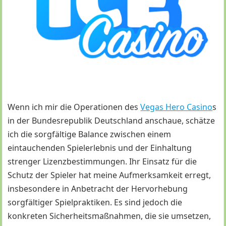
Wenn ich mir die Operationen des
Vegas Hero Casino
s
in der Bundesrepublik Deutschland anschaue, schätze
ich die sorgfältige Balance zwischen einem
eintauchenden Spielerlebnis und der Einhaltung
strenger Lizenzbestimmungen. Ihr Einsatz für die
Schutz der Spieler hat meine Aufmerksamkeit erregt,
insbesondere in Anbetracht der Hervorhebung
sorgfältiger Spielpraktiken. Es sind jedoch die
konkreten Sicherheitsmaßnahmen, die sie umsetzen,