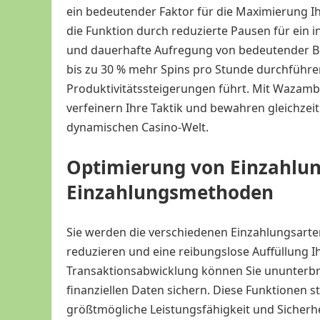
ein bedeutender Faktor für die Maximierung Ih
die Funktion durch reduzierte Pausen für ein i
und dauerhafte Aufregung von bedeutender Bed
bis zu 30 % mehr Spins pro Stunde durchführe
Produktivitätssteigerungen führt. Mit Wazamba
verfeinern Ihre Taktik und bewahren gleichzeiti
dynamischen Casino-Welt.
Optimierung von Einzahlun
Einzahlungsmethoden
Sie werden die verschiedenen Einzahlungsarte
reduzieren und eine reibungslose Auffüllung I
Transaktionsabwicklung können Sie ununterbr
finanziellen Daten sichern. Diese Funktionen 
größtmögliche Leistungsfähigkeit und Sicherhe