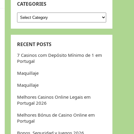
CATEGORIES
Categories
RECENT POSTS
7 Casinos com Depósito Mínimo de 1 em
Portugal
Maquillaje
Maquillaje
Melhores Casinos Online Legais em
Portugal 2026
Melhores Bónus de Casino Online em
Portugal
Bonos, Seguridad y Juegos 2026