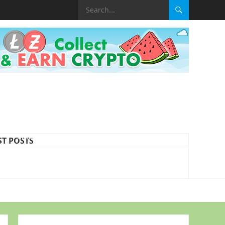
Melhores Casinos
Online Legais em
Maquillaje
Portugal 2026
ST POSTS