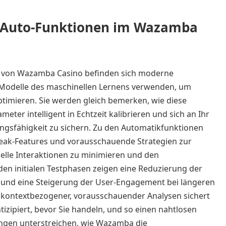
n Auto-Funktionen im Wazamba
 von Wazamba Casino befinden sich moderne
 Modelle des maschinellen Lernens verwenden, um
timieren. Sie werden gleich bemerken, wie diese
r intelligent in Echtzeit kalibrieren und sich an Ihr
ungsfähigkeit zu sichern. Zu den Automatikfunktionen
reak-Features und vorausschauende Strategien zur
elle Interaktionen zu minimieren und den
en initialen Testphasen zeigen eine Reduzierung der
und eine Steigerung der User-Engagement bei längeren
 kontextbezogener, vorausschauender Analysen sichert
izipiert, bevor Sie handeln, und so einen nahtlosen
ungen unterstreichen, wie Wazamba die