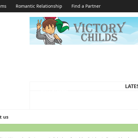
ems
Romantic Relationship
Find a Partner
7 Casinos com
Depósito Mínimo
Melhores Bónus
de 1 em Portugal
Maquillaje
de Casino Online
LATE
em Portugal
t us