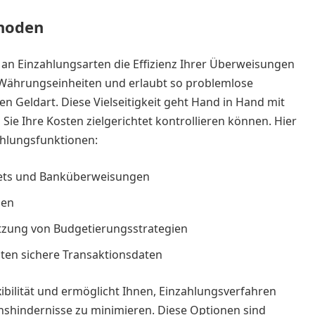
thoden
t an Einzahlungsarten die Effizienz Ihrer Überweisungen
 Währungseinheiten und erlaubt so problemlose
 Geldart. Diese Vielseitigkeit geht Hand in Hand mit
ie Ihre Kosten zielgerichtet kontrollieren können. Hier
ahlungsfunktionen:
lets und Banküberweisungen
gen
tzung von Budgetierungsstrategien
sten sichere Transaktionsdaten
exibilität und ermöglicht Ihnen, Einzahlungsverfahren
nshindernisse zu minimieren. Diese Optionen sind