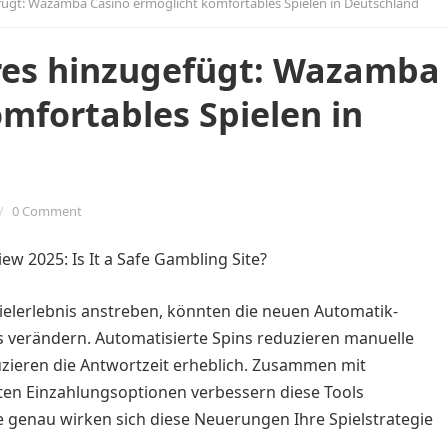
ügt: Wazamba Casino ermöglicht komfortables Spielen in Deutschland
res hinzugefügt: Wazamba
mfortables Spielen in
0 Comment
ielerlebnis anstreben, könnten die neuen Automatik-
is verändern. Automatisierte Spins reduzieren manuelle
zieren die Antwortzeit erheblich. Zusammen mit
ten Einzahlungsoptionen verbessern diese Tools
 genau wirken sich diese Neuerungen Ihre Spielstrategie