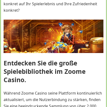
konkret auf Ihr Spielerlebnis und Ihre Zufriedenheit
konkret?
Entdecken Sie die große
Spielebibliothek im Zoome
Casino.
Während Zoome Casino seine Plattform kontinuierlich
aktualisiert, um die Nutzerbindung zu stärken, finden
Sie eine beeindruckende Sammlung von über 2.000