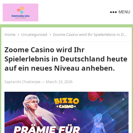
MENU
Home
Uncategorized
Zoome Casino wird Ihr Spielerlebnis in Deutschland heute auf ein neues Niveau anheben.
Zoome Casino wird Ihr
Spielerlebnis in Deutschland heute
auf ein neues Niveau anheben.
Saptarshi Chatterjee
—
March 23, 2026