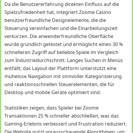
Da die Benutzererfahrung direkten Einfluss auf die
Spielzufriedenheit hat, integriert Zoome Casino
benutzerfreundliche Designelemente, die die
Steuerung vereinfachen und die Einarbeitungszeit
verkürzen. Die anwenderfreundliche Oberfläche
wurde gründlich getestet und ermöglicht einen 30 %
schnelleren Zugriff auf beliebte Spiele im Vergleich
zum Industriedurchschnitt. Langes Suchen in Menüs
entfällt; das Layout der Plattform unterstützt eine
mühelose Navigation mit sinnvoller Kategorisierung
und reaktionsschnellen Steuerelementen, die für
Desktop und mobile Geräte optimiert sind.
Statistiken zeigen, dass Spieler bei Zoome
Transaktionen 25 % schneller abschließen, was das
Gaming-Erlebnis verbessert und Frustration reduziert.
Die Website nutzt vorausschauende Algorithmen, um