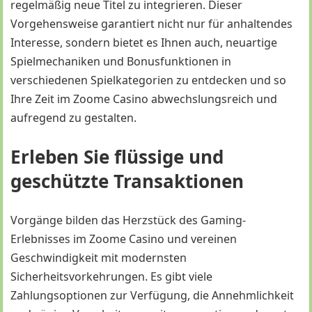
regelmäßig neue Titel zu integrieren. Dieser
Vorgehensweise garantiert nicht nur für anhaltendes
Interesse, sondern bietet es Ihnen auch, neuartige
Spielmechaniken und Bonusfunktionen in
verschiedenen Spielkategorien zu entdecken und so
Ihre Zeit im Zoome Casino abwechslungsreich und
aufregend zu gestalten.
Erleben Sie flüssige und
geschützte Transaktionen
Vorgänge bilden das Herzstück des Gaming-
Erlebnisses im Zoome Casino und vereinen
Geschwindigkeit mit modernsten
Sicherheitsvorkehrungen. Es gibt viele
Zahlungsoptionen zur Verfügung, die Annehmlichkeit