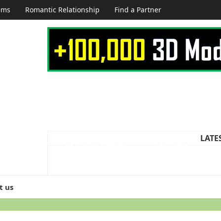
ems
Romantic Relationship
Find a Partner
7 Casinos com
Depósito Mínimo
Melhores Bónus
LATE
de 1 em Portugal
Maquillaje
de Casino Online
em Portugal
t us